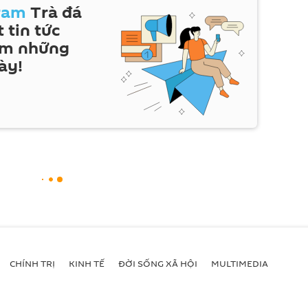
ram
Trà đá
 tin tức
em những
ày!
CHÍNH TRỊ
KINH TẾ
ĐỜI SỐNG XÃ HỘI
MULTIMEDIA