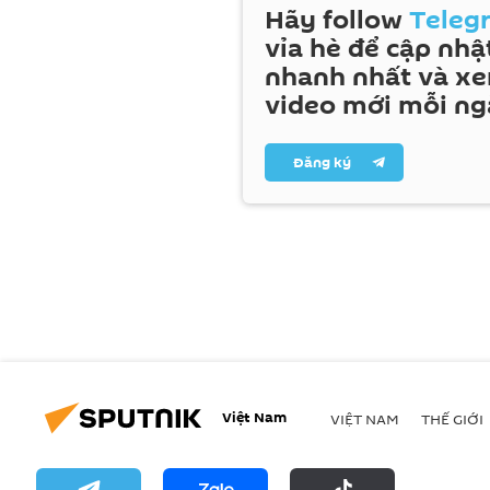
Hãy follow
Teleg
vỉa hè để cập nhật
nhanh nhất và x
video mới mỗi ng
Đăng ký
Việt Nam
VIỆT NAM
THẾ GIỚI