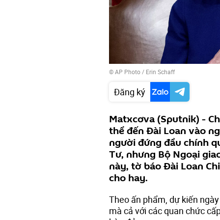
© AP Photo / Erin Schaff
Đăng ký
Matxcơva (Sputnik) - Ch
thể đến Đài Loan vào ng
người đứng đầu chính qu
Tư, nhưng Bộ Ngoại gia
này, tờ báo Đài Loan Ch
cho hay.
Theo ấn phẩm, dự kiến ngày 3
mà cả với các quan chức cấp