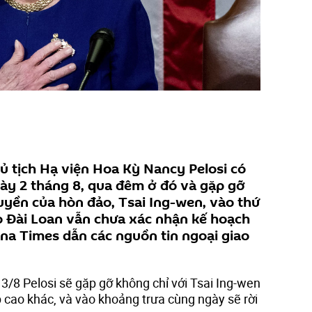
ủ tịch Hạ viện Hoa Kỳ Nancy Pelosi có
ày 2 tháng 8, qua đêm ở đó và gặp gỡ
yền của hòn đảo, Tsai Ing-wen, vào thứ
o Đài Loan vẫn chưa xác nhận kế hoạch
ina Times dẫn các nguồn tin ngoại giao
/8 Pelosi ​sẽ gặp gỡ không chỉ với Tsai Ing-wen
 cao khác, và vào khoảng trưa cùng ngày sẽ rời