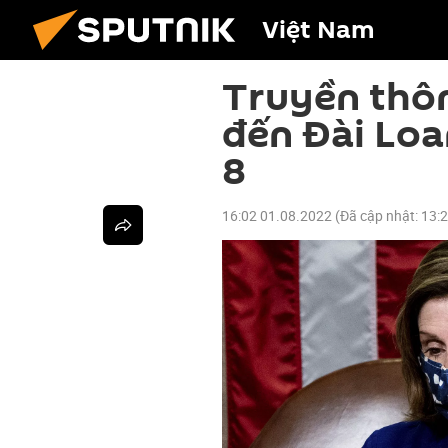
Việt Nam
Truyền thôn
đến Đài Loa
8
16:02 01.08.2022
(Đã cập nhật:
13: