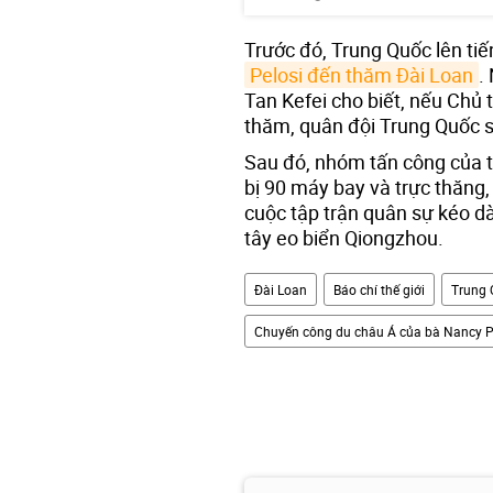
Trước đó, Trung Quốc lên ti
Pelosi đến thăm Đài Loan
.
Tan Kefei cho biết, nếu Chủ
thăm, quân đội Trung Quốc s
Sau đó, nhóm tấn công của 
bị 90 máy bay và trực thăng,
cuộc tập trận quân sự kéo dà
tây eo biển Qiongzhou.
Đài Loan
Báo chí thế giới
Trung 
Chuyến công du châu Á của bà Nancy P