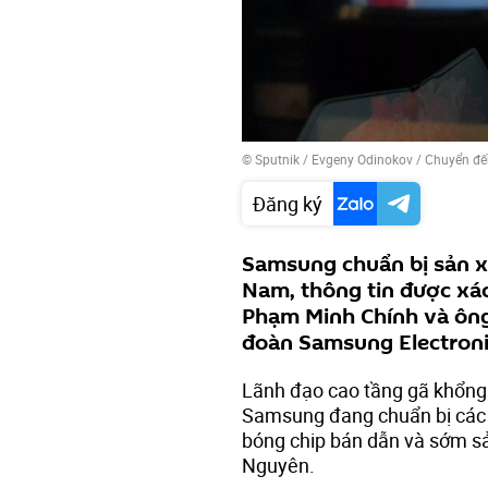
© Sputnik / Evgeny Odinokov
/
Chuyển đế
Đăng ký
Samsung chuẩn bị sản xu
Nam, thông tin được xác
Phạm Minh Chính và ôn
đoàn Samsung Electroni
Lãnh đạo cao tầng gã khổng l
Samsung đang chuẩn bị các đ
bóng chip bán dẫn và sớm sả
Nguyên.