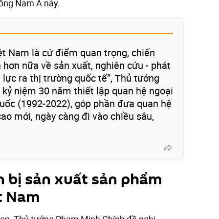
 Đông Nam Á này.
t Nam là cứ điểm quan trọng, chiến
 hơn nữa về sản xuất, nghiên cứu - phát
lực ra thị trường quốc tế”, Thủ tướng
ực kỷ niệm 30 năm thiết lập quan hệ ngoại
uốc (1992-2022), góp phần đưa quan hệ
cao mới, ngày càng đi vào chiều sâu,
 bị sản xuất sản phẩm
ệt Nam
oon, Thủ tướng Phạm Minh Chính đề nghị