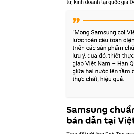
tư, kinh doanh tại quốc gia
“Mong Samsung coi Việ
lược toàn cầu toàn diện
triển các sản phẩm chủ 
lưu ý, qua đó, thiết th
giao Việt Nam – Hàn Q
giữa hai nước lên tầm 
thực chất, hiệu quả.
Samsung chuẩn
bán dẫn tại Vi
Trao đổi với ông Roh Tae-m