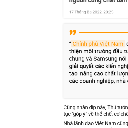
17 Tháng Ba 2022, 20:25
“
Chính phủ Việt Nam
c
thiện môi trường đầu t
chung và Samsung nói r
giải quyết các kiến ng
tạo, nâng cao chất lượ
các doanh nghiệp, nhà 
Cũng nhân dịp này, Thủ tư
tục “góp ý” về thể chế, cơ ch
Nhà lãnh đạo Việt Nam cũn