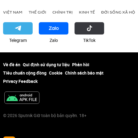
VIỆT NAM
THẾ GIỚI
CHÍNH TRỊ
KINH TẾ
ĐỜI SỐNG XÃ HỘI
Telegram
Zalo
ТikТоk
Về đề án
Qui định sử dụng tư liệu
Phản hồi
Tiêu chuẩn cộng đồng
Cookie
Chính sách bảo mật
Privacy Feedback
© 2026 Sputnik Giữ toàn bộ bản quyền. 18+