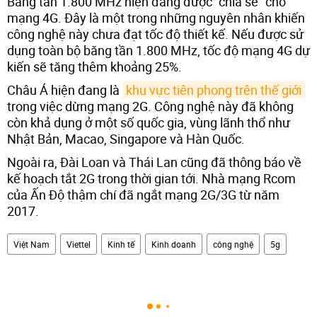
Băng tần 1.800 MHz hiện đang được "chia sẻ" cho
mạng 4G. Đây là một trong những nguyên nhân khiến
công nghệ này chưa đạt tốc độ thiết kế. Nếu được sử
dụng toàn bộ băng tần 1.800 MHz, tốc độ mạng 4G dự
kiến sẽ tăng thêm khoảng 25%.
Châu Á hiện đang là
khu vực tiên phong trên thế giới
trong việc dừng mạng 2G. Công nghệ này đã không
còn khả dụng ở một số quốc gia, vùng lãnh thổ như
Nhật Bản, Macao, Singapore và Hàn Quốc.
Ngoài ra, Đài Loan và Thái Lan cũng đã thông báo về
kế hoạch tắt 2G trong thời gian tới. Nhà mạng Rcom
của Ấn Độ thậm chí đã ngắt mạng 2G/3G từ năm
2017.
Việt Nam
Viettel
Kinh tế
Kinh doanh
công nghệ
5g