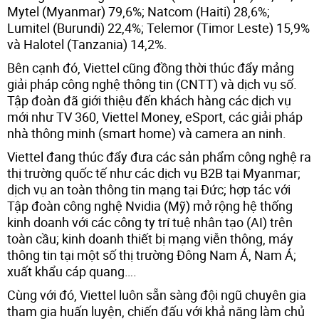
Mytel (Myanmar) 79,6%; Natcom (Haiti) 28,6%;
Lumitel (Burundi) 22,4%; Telemor (Timor Leste) 15,9%
và Halotel (Tanzania) 14,2%.
Bên cạnh đó, Viettel cũng đồng thời thúc đẩy mảng
giải pháp công nghệ thông tin (CNTT) và dịch vụ số.
Tập đoàn đã giới thiệu đến khách hàng các dịch vụ
mới như TV 360, Viettel Money, eSport, các giải pháp
nhà thông minh (smart home) và camera an ninh.
Viettel đang thúc đẩy đưa các sản phẩm công nghệ ra
thị trường quốc tế như các dịch vụ B2B tại Myanmar;
dịch vụ an toàn thông tin mạng tại Đức; hợp tác với
Tập đoàn công nghệ Nvidia (Mỹ) mở rộng hệ thống
kinh doanh với các công ty trí tuệ nhân tạo (AI) trên
toàn cầu; kinh doanh thiết bị mạng viễn thông, máy
thông tin tại một số thị trường Đông Nam Á, Nam Á;
xuất khẩu cáp quang….
Cùng với đó, Viettel luôn sẵn sàng đội ngũ chuyên gia
tham gia huấn luyện, chiến đấu với khả năng làm chủ