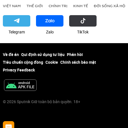
VIỆT NAM
THẾ GIỚI
CHÍNH TRỊ
KINH TẾ
ĐỜI SỐNG XÃ HỘI
Telegram
Zalo
ТikТоk
Về đề án
Qui định sử dụng tư liệu
Phản hồi
Tiêu chuẩn cộng đồng
Cookie
Chính sách bảo mật
Privacy Feedback
© 2026 Sputnik Giữ toàn bộ bản quyền. 18+