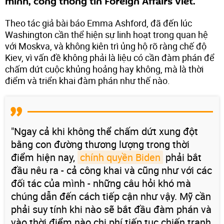
mình, cổng thông tin Foreign Affairs viết.
Theo tác giả bài báo Emma Ashford, đã đến lúc
Washington cần thể hiện sự linh hoạt trong quan hệ
với Moskva, và không kiên trì ủng hộ rõ ràng chế độ
Kiev, vì vấn đề không phải là liệu có cần đàm phán để
chấm dứt cuộc khủng hoảng hay không, mà là thời
điểm và triển khai đàm phán như thế nào.
"Ngay cả khi không thể chấm dứt xung đột
bằng con đường thương lượng trong thời
điểm hiện nay,
chính quyền Biden
phải bắt
đầu nêu ra - cả công khai và cũng như với các
đối tác của mình - những câu hỏi khó mà
chúng dẫn đến cách tiếp cận như vậy. Mỹ cần
phải suy tính khi nào sẽ bắt đầu đàm phán và
vào thời điểm nào chi phí tiếp tục chiến tranh