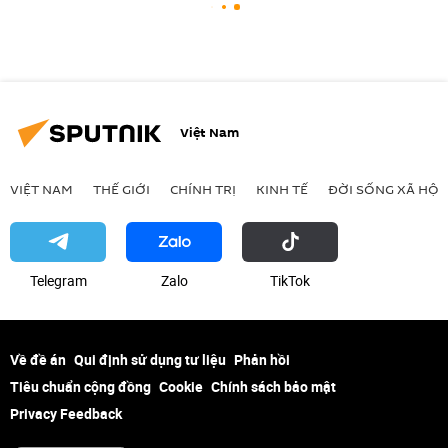
Việt Nam
VIỆT NAM
THẾ GIỚI
CHÍNH TRỊ
KINH TẾ
ĐỜI SỐNG XÃ HỘI
Telegram
Zalo
ТikТоk
Về đề án
Qui định sử dụng tư liệu
Phản hồi
Tiêu chuẩn cộng đồng
Cookie
Chính sách bảo mật
Privacy Feedback