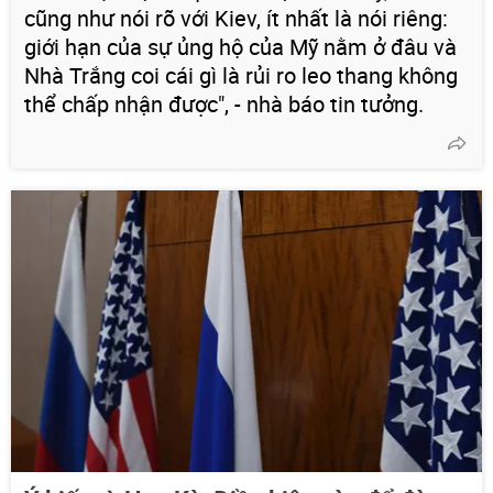
cũng như nói rõ với Kiev, ít nhất là nói riêng:
giới hạn của sự ủng hộ của Mỹ nằm ở đâu và
Nhà Trắng coi cái gì là rủi ro leo thang không
thể chấp nhận được", - nhà báo tin tưởng.