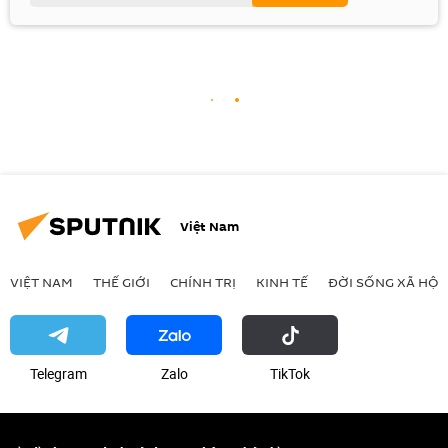
Việt Nam
VIỆT NAM
THẾ GIỚI
CHÍNH TRỊ
KINH TẾ
ĐỜI SỐNG XÃ HỘI
Telegram
Zalo
ТikТоk