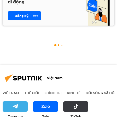
di động
Đăng ký
Việt Nam
VIỆT NAM
THẾ GIỚI
CHÍNH TRỊ
KINH TẾ
ĐỜI SỐNG XÃ HỘI
Telegram
Zalo
ТikТоk