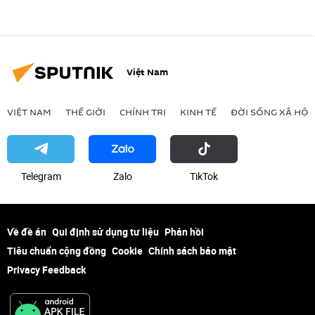
Việt Nam
VIỆT NAM
THẾ GIỚI
CHÍNH TRỊ
KINH TẾ
ĐỜI SỐNG XÃ HỘI
Telegram
Zalo
ТikТоk
Về đề án
Qui định sử dụng tư liệu
Phản hồi
Tiêu chuẩn cộng đồng
Cookie
Chính sách bảo mật
Privacy Feedback