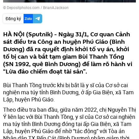
© Depositphotos.com / BrianAJackson
Đăng ký
HÀ NỘI (Sputnik) - Ngày 31/1, Cơ quan Cảnh
sát điều tra Công an huyện Phú Giáo (Bình
Dương) đã ra quyết định khởi tố vụ án, khởi
tố bị can và bắt tạm giam Bùi Thanh Tồng
(SN 1992, quê Bình Dương) để làm rõ hành vi
“Lừa đảo chiếm đoạt tài sản”.
Bùi Thanh Tồng trước khi bị bắt là y sĩ của Cơ sở cai
nghiện ma túy tỉnh Bình Dương, ở ấp Gia Biện, xã Tam
Lập, huyện Phú Giáo.
Theo điều tra ban đầu, giữa năm 2022, chị Nguyễn Thị
Ý liên lạc với Bùi Thanh Tồng, y sĩ của Cơ sở cai nghiện
ma túy tỉnh Bình Dương đóng tại ấp Gia Biện, xã Tam
Lập, huyện Phú Giáo để nhờ “tác động” với Tòa án
Nhân dân TX.Bến Cát (Bình Dương) nhằm giảm thời