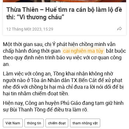
Thừa Thiên – Huế tìm ra cán bộ làm lộ đề
thi: “Vì thương cháu”
12 Tháng Một 2023, 15:29
Một thời gian sau, chị Ý phát hiện chồng mình vẫn
chấp hành đúng thời gian
cai nghiện ma túy
bắt buộc
theo quy định nên trình báo vụ việc với cơ quan công
an.
Làm việc với công an, Tồng khai nhận không nhờ
người nào ở Tòa án Nhân dân TX.Bến Cát để xử phạt
nhẹ đối với chồng bị hại mà chỉ đưa ra lời nói dối để bị
hại tin nhằm chiếm đoạt tiền.
Hiện nay, Công an huyện Phú Giáo đang tạm giữ hình
sự Bùi Thanh Tồng để điều tra làm rõ.
Việt Nam
thông tin
chiếm đoạt
tham nhũng vặt