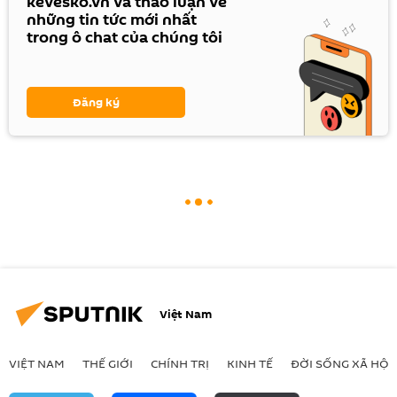
kevesko.vn và thảo luận về
những tin tức mới nhất
trong ô chat của chúng tôi
Đăng ký
Việt Nam
VIỆT NAM
THẾ GIỚI
CHÍNH TRỊ
KINH TẾ
ĐỜI SỐNG XÃ HỘI