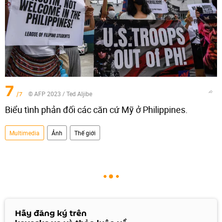
7
/7
© AFP 2023 / Ted Aljibe
Biểu tình phản đối các căn cứ Mỹ ở Philippines.
Multimedia
Ảnh
Thế giới
Hãy đăng ký trên