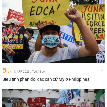
5
/7
© AFP 2023 / Ted Aljibe
Biểu tình phản đối các căn cứ Mỹ ở Philippines.