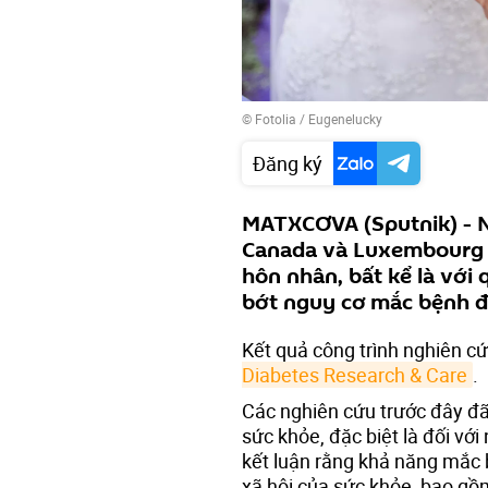
©
Fotolia
/ Eugenelucky
Đăng ký
MATXCƠVA (Sputnik) - N
Canada và Luxembourg đ
hôn nhân, bất kể là với
bớt nguy cơ mắc bệnh đ
Kết quả công trình nghiên c
Diabetes Research & Care
.
Các nghiên cứu trước đây đã 
sức khỏe, đặc biệt là đối với
kết luận rằng khả năng mắc 
xã hội của sức khỏe, bao gồm