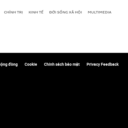
CHÍNH TRỊ
KINH TẾ
ĐỜI SỐNG XÃ HỘI
MULTIMEDIA
cộng đồng
Cookie
Chính sách bảo mật
Privacy Feedback