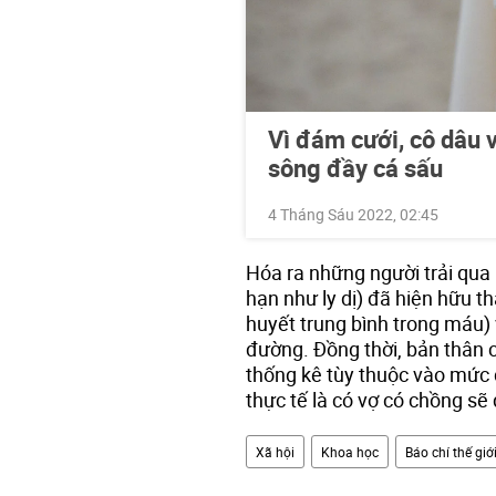
Vì đám cưới, cô dâu v
sông đầy cá sấu
4 Tháng Sáu 2022, 02:45
Hóa ra những người trải qua
hạn như ly dị) đã hiện hữu 
huyết trung bình trong máu) 
đường. Đồng thời, bản thân 
thống kê tùy thuộc vào mức 
thực tế là có vợ có chồng sẽ 
Xã hội
Khoa học
Báo chí thế giớ