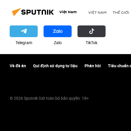
Việt Nam
VIỆT NAM
THẾ GIỚI
Telegram
Zalo
ТikТоk
Về đề án
Qui định sử dụng tư liệu
Phản hồi
Tiêu chuẩn 
© 2026 Sputnik Giữ toàn bộ bản quyền. 18+