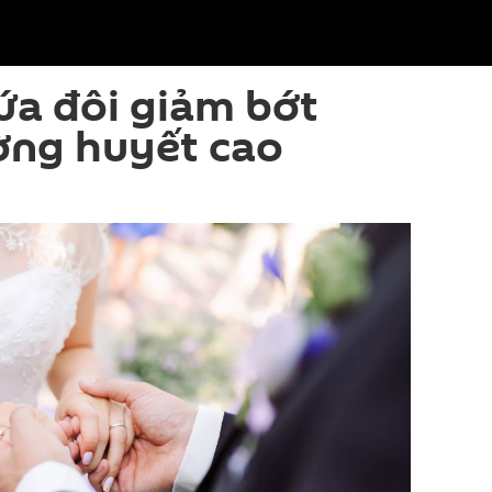
ứa đôi giảm bớt
ờng huyết cao