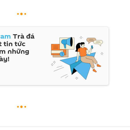
ram
Trà đá
 tin tức
em những
ày!