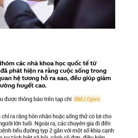
hóm các nhà khoa học quốc tế từ
ã phát hiện ra rằng cuộc sống trong
 quan hệ tương hỗ ra sao, đều giúp giảm
ường huyết cao.
ứu được thông báo trên tạp chí
BMJ Open 
chỉ ra rằng hôn nhân hoặc sống thử có lợi cho
 người lớn tuổi. Ngoài ra, các chuyên gia đi đến
bệnh tiểu đường typ 2 gắn với một số khía cạnh
 sự tách biệt xã hội, cảnh cô đơn, điều kiện