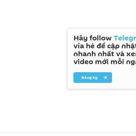
Hãy follow
Teleg
vỉa hè để cập nhật
nhanh nhất và x
video mới mỗi ng
Đăng ký