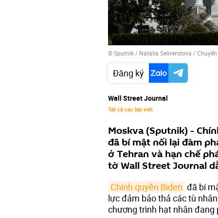
© Sputnik / Natalia Seliverstova
/
Chuyển
Đăng ký
Wall Street Journal
Tất cả các bài viết
Moskva (Sputnik) - Chí
đã bí mật nối lại đàm ph
ở Tehran và hạn chế phá
tờ Wall Street Journal d
Chính quyền Biden
đã bí mậ
lực đảm bảo thả các tù nhân
chương trình hạt nhân đang 