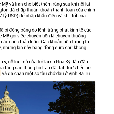
 Mỹ và Iran cho biết thêm rằng sau khi nối lại
ington đã chấp thuận khoản thanh toán của chính
(2,7 tỷ USD) để nhập khẩu điện và khí đốt của
 đã bị đóng băng do lệnh trừng phạt kinh tế của
c Mỹ gọi việc chuyển tiền là chuyện thường
 các cuộc thảo luận. Các khoản tiền tương tự
y, nhưng lần này bằng đồng euro chứ không
ưu ý, nỗ lực mở cửa trở lại do Hoa Kỳ dẫn đầu
a tăng sau thông tin Iran đã đạt được tiến bộ
và đã chặn một số tàu chở dầu ở Vịnh Ba Tư.