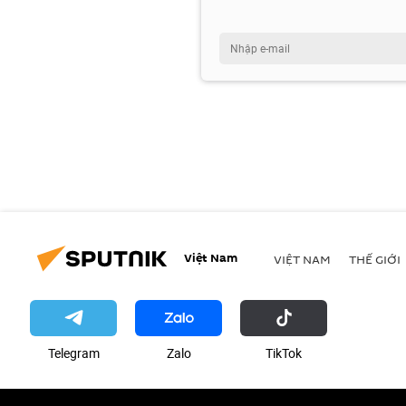
Việt Nam
VIỆT NAM
THẾ GIỚI
Telegram
Zalo
ТikТоk