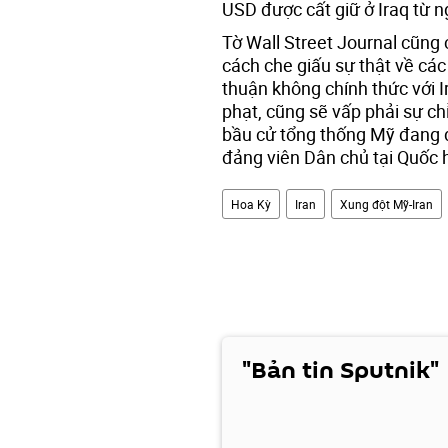
USD được cất giữ ở Iraq từ 
Tờ Wall Street Journal cũng
cách che giấu sự thật về các
thuận không chính thức với 
phạt, cũng sẽ vấp phải sự chỉ
bầu cử tổng thống Mỹ đang đ
đảng viên Dân chủ tại Quốc h
Hoa Kỳ
Iran
Xung đột Mỹ-Iran
"Bản tin Sputnik"