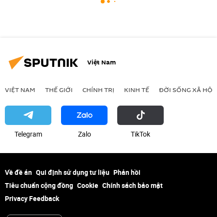
Việt Nam
VIỆT NAM
THẾ GIỚI
CHÍNH TRỊ
KINH TẾ
ĐỜI SỐNG XÃ HỘI
Telegram
Zalo
ТikТоk
Về đề án
Qui định sử dụng tư liệu
Phản hồi
Tiêu chuẩn cộng đồng
Cookie
Chính sách bảo mật
Privacy Feedback