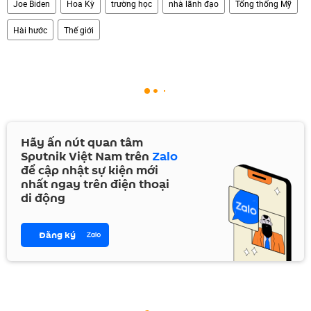
Joe Biden
Hoa Kỳ
trường học
nhà lãnh đạo
Tổng thống Mỹ
Hài hước
Thế giới
Hãy ấn nút quan tâm
Sputnik Việt Nam trên
Zalo
để cập nhật sự kiện mới
nhất ngay trên điện thoại
di động
Đăng ký