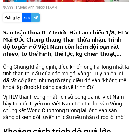
© Ảnh :
Trương Anh Ngọc/TTXVN
Đăng ký
Sau trận thua 0-7 trước Hà Lan chiều 1/8, HLV
Mai Đức Chung thẳng thắn thừa nhận, trình
độ tuyển nữ Việt Nam còn kém đội bạn rất
nhiều, từ thể hình, thể lực, kỹ chiến thuật,…
Ông Chung khẳng định, điều khiến ông hài lòng nhất là
tinh thần thi đấu của các "cô gái vàng". Tuy nhiên, dù
đã rất cố gắng, nhưng rõ ràng điều đó vẫn "không thể
khoả lấp được khoảng cách về trình độ".
Vị HLV thành công nhất lịch sử bóng đá nữ Việt Nam
bày tỏ, nếu tuyển nữ Việt Nam tiếp tục lọt vào Vòng
chung kết World Cup trong tương lai, ông vẫn sẵn
sàng đi xem đội tuyển thi đấu nếu nhận được lời mời.
Khoảng cách trình độ quá lớn