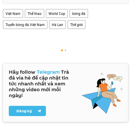
Việt Nam
Thể thao
World Cup
bóng đá
Tuyển bóng đá Việt Nam
Hà Lan
Thế giới
Hãy follow
Telegram
Trà
đá vỉa hè để cập nhật tin
tức nhanh nhất và xem
những video mới mỗi
ngày!
Đăng ký