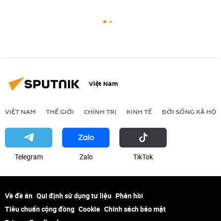
Việt Nam
VIỆT NAM
THẾ GIỚI
CHÍNH TRỊ
KINH TẾ
ĐỜI SỐNG XÃ HỘI
Telegram
Zalo
ТikТоk
Về đề án
Qui định sử dụng tư liệu
Phản hồi
Tiêu chuẩn cộng đồng
Cookie
Chính sách bảo mật