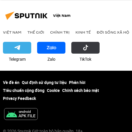
Việt Nam
VIỆT NAM
THẾ GIỚI
CHÍNH TRỊ
KINH TẾ
ĐỜI SỐNG XÃ HỘI
Telegram
Zalo
ТikТоk
Về đề án
Qui định sử dụng tư liệu
Phản hồi
Tiêu chuẩn cộng đồng
Cookie
Chính sách bảo mật
Privacy Feedback
© 2026 Sputnik Giữ toàn bộ bản quyền. 18+