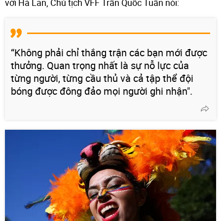
với Hà Lan, Chủ tịch VFF Trần Quốc Tuấn nói:
“Không phải chỉ thắng trận các bạn mới được
thưởng. Quan trọng nhất là sự nỗ lực của
từng người, từng cầu thủ và cả tập thể đội
bóng được đông đảo mọi người ghi nhận".