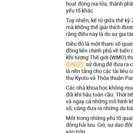
hoạt động núi lửa, thành phầ
yếu tố khác.
Tuy nhiên, kể từ giữa thế kỷ
mà không thể giải thích đượ
rằng điều này là do sự gia tă
Điều đó là một tham số quan
đồng liên chính phủ về biến 
Khí tượng Thế giới (WMO) t
(UNEP)
sử dụng để đưa ra cá
là nền tảng cho các tài liệu 
thư Kyoto và Thỏa thuận Par
Các nhà khoa học không muố
đổi khí hậu toàn cầu. Thời ti
và ngay cả những mô hình khí
số, cũng đưa ra những dự bá
Một trong những yếu tố quan 
dòng hải lưu. Gió, sự dao độ
xáo trộn.