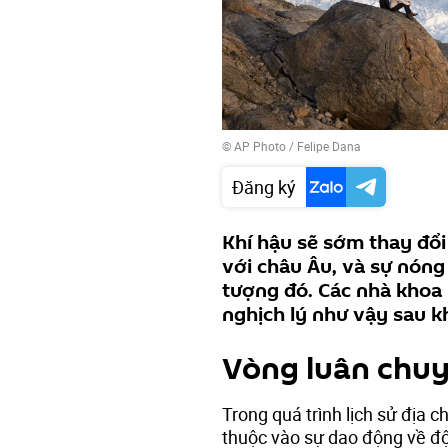
© AP Photo / Felipe Dana
Đăng ký
Khí hậu sẽ sớm thay đổi
với châu Âu, và sự nóng
tượng đó. Các nhà khoa 
nghịch lý như vậy sau 
Vòng luân chuy
Trong quá trình lịch sử địa c
thuộc vào sự dao động về độ