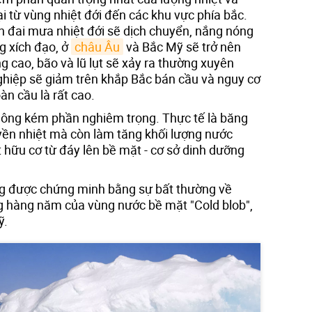
 từ vùng nhiệt đới đến các khu vực phía bắc.
h đai mưa nhiệt đới sẽ dịch chuyển, nắng nóng
g xích đạo, ở
châu Âu
và Bắc Mỹ sẽ trở nên
 cao, bão và lũ lụt sẽ xảy ra thường xuyên
ghiệp sẽ giảm trên khắp Bắc bán cầu và nguy cơ
n cầu là rất cao.
hông kém phần nghiêm trọng. Thực tế là băng
ền nhiệt mà còn làm tăng khối lượng nước
 hữu cơ từ đáy lên bề mặt - cơ sở dinh dưỡng
ng được chứng minh bằng sự bất thường về
g hàng năm của vùng nước bề mặt "Cold blob",
ỹ.