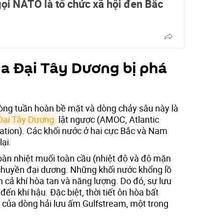
ọi NATO là tổ chức xã hội đen Bắc
ủa Đại Tây Dương bị phá
òng tuần hoàn bề mặt và dòng chảy sâu này là
Đại Tây Dương
lật ngược (AMOC, Atlantic
lation). Các khối nước ở hai cực Bắc và Nam
ại.
àn nhiệt muối toàn cầu (nhiệt độ và độ mặn
chuyền đại dương. Những khối nước khổng lồ
 cả khí hòa tan và năng lượng. Do đó, sự lưu
ến khí hậu. Đặc biệt, thời tiết ôn hòa bất
 của dòng hải lưu ấm Gulfstream, một trong