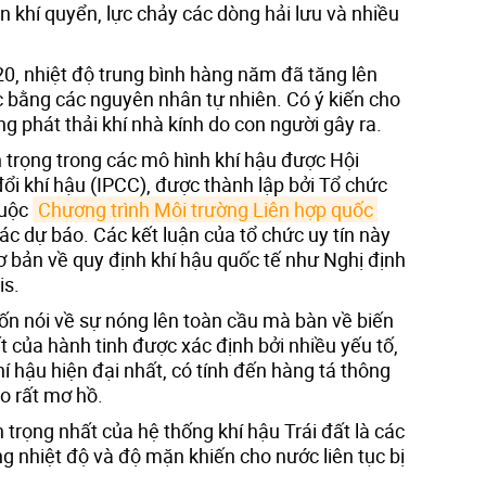
n khí quyển, lực chảy các dòng hải lưu và nhiều
 20, nhiệt độ trung bình hàng năm đã tăng lên
c bằng các nguyên nhân tự nhiên. Có ý kiến cho
ng phát thải khí nhà kính do con người gây ra.
 trọng trong các mô hình khí hậu được Hội
đổi khí hậu (IPCC), được thành lập bởi Tổ chức
huộc
Chương trình Môi trường Liên hợp quốc 
c dự báo. Các kết luận của tổ chức uy tín này
cơ bản về quy định khí hậu quốc tế như Nghị định
is.
n nói về sự nóng lên toàn cầu mà bàn về biến
ết của hành tinh được xác định bởi nhiều yếu tố,
 hậu hiện đại nhất, có tính đến hàng tá thông
o rất mơ hồ.
trọng nhất của hệ thống khí hậu Trái đất là các
ng nhiệt độ và độ mặn khiến cho nước liên tục bị