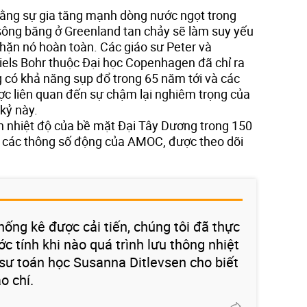
 rằng sự gia tăng mạnh dòng nước ngọt trong
ông băng ở Greenland tan chảy sẽ làm suy yếu
ặn nó hoàn toàn. Các giáo sư Peter và
iels Bohr thuộc Đại học Copenhagen đã chỉ ra
 có khả năng sụp đổ trong 65 năm tới và các
ợc liên quan đến sự chậm lại nghiêm trọng của
 kỷ này.
 nhiệt độ của bề mặt Đại Tây Dương trong 150
i các thông số động của AMOC, được theo dõi
hống kê được cải tiến, chúng tôi đã thực
ớc tính khi nào quá trình lưu thông nhiệt
 sư toán học Susanna Ditlevsen cho biết
o chí.