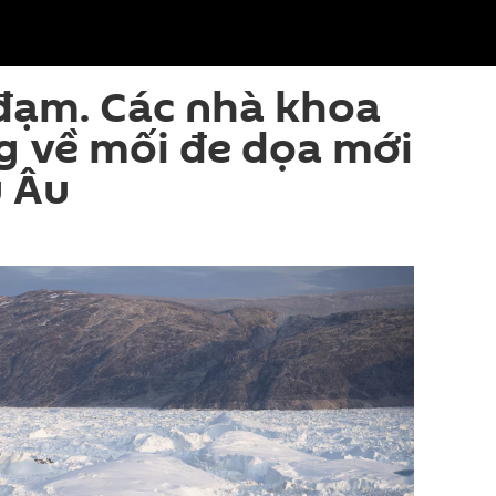
đạm. Các nhà khoa
ng về mối đe dọa mới
u Âu