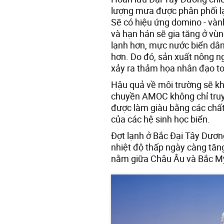
lượng mưa được phân phối lại
Sẽ có hiệu ứng domino - vàn
và hạn hán sẽ gia tăng ở vùn
lạnh hơn, mực nước biển dâng
hơn. Do đó, sản xuất nông n
xảy ra thảm họa nhân đạo toà
Hậu quả về môi trường sẽ k
chuyền AMOC không chỉ truy
được làm giàu bằng các chất
của các hệ sinh học biển.
Đợt lạnh ở Bắc Đại Tây Dươ
nhiệt độ thấp ngày càng tăn
nằm giữa Châu Âu và Bắc M