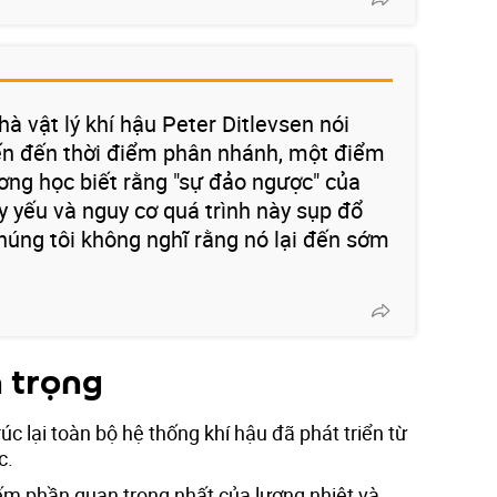
à vật lý khí hậu Peter Ditlevsen nói
iến đến thời điểm phân nhánh, một điểm
ương học biết rằng "sự đảo ngược" của
 yếu và nguy cơ quá trình này sụp đổ
húng tôi không nghĩ rằng nó lại đến sớm
 trọng
c lại toàn bộ hệ thống khí hậu đã phát triển từ
c.
m phần quan trọng nhất của lượng nhiệt và