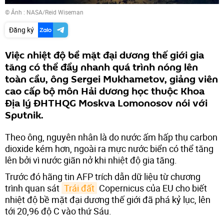
© Ảnh : NASA/Reid Wiseman
Đăng ký
Việc nhiệt độ bề mặt đại dương thế giới gia
tăng có thể đẩy nhanh quá trình nóng lên
toàn cầu, ông Sergei Mukhametov, giảng viên
cao cấp bộ môn Hải dương học thuộc Khoa
Địa lý ĐHTHQG Moskva Lomonosov nói với
Sputnik.
Theo ông, nguyên nhân là do nước ấm hấp thụ carbon
dioxide kém hơn, ngoài ra mực nước biển có thể tăng
lên bởi vì nước giãn nở khi nhiệt độ gia tăng.
Trước đó hãng tin AFP trích dẫn dữ liệu từ chương
trình quan sát
Trái đất
Copernicus của EU cho biết
nhiệt độ bề mặt đại dương thế giới đã phá kỷ lục, lên
tới 20,96 độ C vào thứ Sáu.