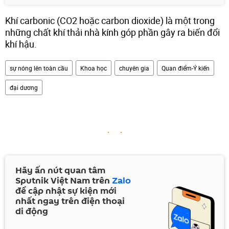
Khí carbonic (CO2 hoặc carbon dioxide) là một trong
những chất khí thải nhà kính góp phần gây ra biến đổi
khí hậu.
sự nóng lên toàn cầu
Khoa học
chuyên gia
Quan điểm-Ý kiến
đại dương
Hãy ấn nút quan tâm
Sputnik Việt Nam trên
Zalo
để cập nhật sự kiện mới
nhất ngay trên điện thoại
di động