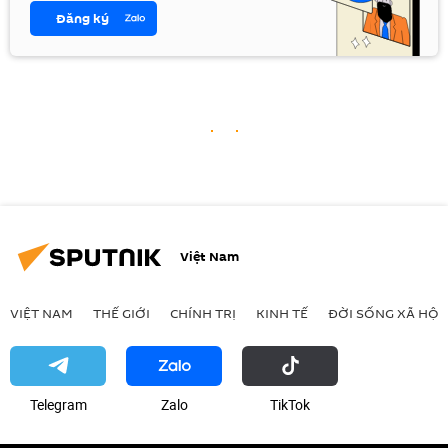
Đăng ký
Việt Nam
VIỆT NAM
THẾ GIỚI
CHÍNH TRỊ
KINH TẾ
ĐỜI SỐNG XÃ HỘI
Telegram
Zalo
ТikТоk