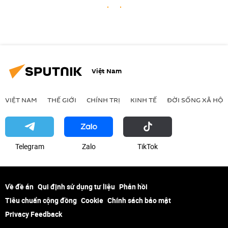
Việt Nam
VIỆT NAM
THẾ GIỚI
CHÍNH TRỊ
KINH TẾ
ĐỜI SỐNG XÃ HỘI
Telegram
Zalo
ТikТоk
Về đề án
Qui định sử dụng tư liệu
Phản hồi
Tiêu chuẩn cộng đồng
Cookie
Chính sách bảo mật
Privacy Feedback