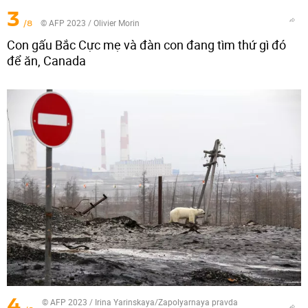
3
/8
© AFP 2023 / Olivier Morin
Con gấu Bắc Cực mẹ và đàn con đang tìm thứ gì đó
để ăn, Canada
4
© AFP 2023 / Irina Yarinskaya/Zapolyarnaya pravda