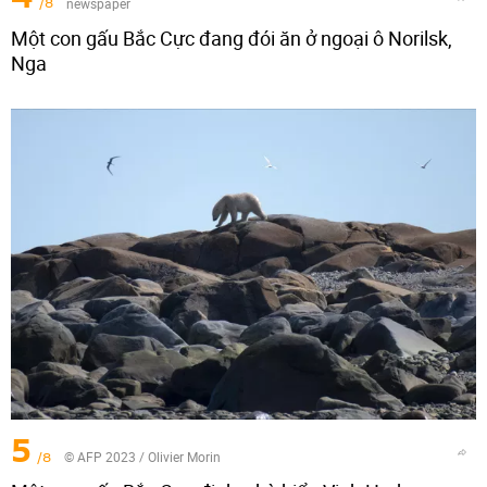
/8
newspaper
Một con gấu Bắc Cực đang đói ăn ở ngoại ô Norilsk,
Nga
5
/8
© AFP 2023 / Olivier Morin