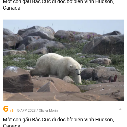
Một con gấu Bắc Cực đi dọc bờ biển Vịnh Hudson,
Canada
6
/8
© AFP 2023 / Olivier Morin
Một con gấu Bắc Cực đi dọc bờ biển Vịnh Hudson,
Canada