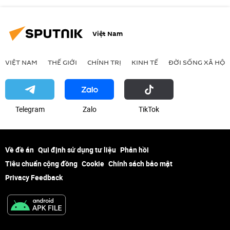
Việt Nam
VIỆT NAM
THẾ GIỚI
CHÍNH TRỊ
KINH TẾ
ĐỜI SỐNG XÃ HỘI
Telegram
Zalo
ТikТоk
Về đề án
Qui định sử dụng tư liệu
Phản hồi
Tiêu chuẩn cộng đồng
Cookie
Chính sách bảo mật
Privacy Feedback