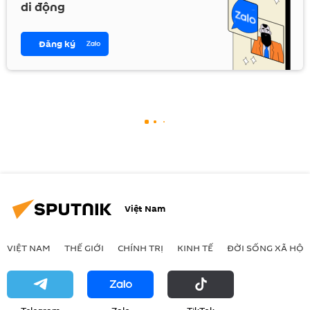
di động
Đăng ký
Việt Nam
VIỆT NAM
THẾ GIỚI
CHÍNH TRỊ
KINH TẾ
ĐỜI SỐNG XÃ HỘI