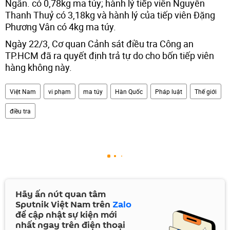
Ngân. có 0,78kg ma túy; hành lý tiếp viên Nguyễn
Thanh Thuỷ có 3,18kg và hành lý của tiếp viên Đặng
Phương Vân có 4kg ma túy.
Ngày 22/3, Cơ quan Cảnh sát điều tra Công an
TP.HCM đã ra quyết định trả tự do cho bốn tiếp viên
hàng không này.
Việt Nam
vi phạm
ma túy
Hàn Quốc
Pháp luật
Thế giới
điều tra
Hãy ấn nút quan tâm
Sputnik Việt Nam trên
Zalo
để cập nhật sự kiện mới
nhất ngay trên điện thoại