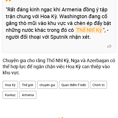
"Rất đáng kinh ngạc khi Armenia đồng ý tập
trận chung với Hoa Kỳ. Washington đang cố
gắng thò mũi vào khu vực và chèn ép đẩy bật
những nước khác trong đó có
Thổ Nhĩ Kỳ
", -
người đối thoại với Sputnik nhận xét.
Chuyên gia cho rằng Thổ Nhĩ Kỳ, Nga và Azerbaijan có
thể hợp lực để ngăn chặn việc Hoa Kỳ can thiệp vào
khu vực.
Hoa Kỳ
Thế giới
chuyên gia
Quan điểm-Ý kiến
Chính trị
Kavkaz
Armenia