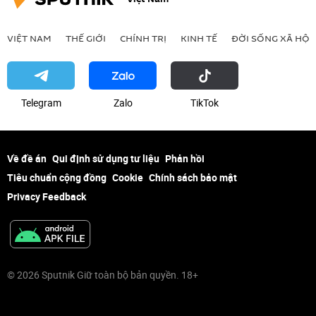
VIỆT NAM
THẾ GIỚI
CHÍNH TRỊ
KINH TẾ
ĐỜI SỐNG XÃ HỘI
Telegram
Zalo
ТikТоk
Về đề án
Qui định sử dụng tư liệu
Phản hồi
Tiêu chuẩn cộng đồng
Cookie
Chính sách bảo mật
Privacy Feedback
© 2026 Sputnik Giữ toàn bộ bản quyền. 18+