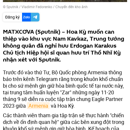
© Sputnik / Vladimir Fedorenko
/
Chuyển đến kho ảnh
Đăng ký
MATXCƠVA (Sputnik) – Hoa Kỳ muốn can
thiệp vào khu vực Nam Kavkaz, Trung tướng
không quân đã nghỉ hưu Erdogan Karakus
Chủ tịch Hiệp hội sĩ quan hưu trí Thổ Nhĩ Kỳ
nhận xét với Sputnik.
Trước đó vào thứ Tư, Bộ Quốc phòng Armenia thông
báo trên kênh Telegram rằng trong khuôn khổ chuẩn
bị cho sứ mệnh gìn giữ hòa bình quốc tế tại nước này,
tại trung tâm huấn luyện "Zar" những ngày 11-20
tháng 9 sẽ diễn ra cuộc tập trận chung Eagle Partner
2023 giữa
Armenia
và Hoa Kỳ.
Các thành viên tham gia tập trận sẽ thực hành "chiến
dịch về ổn định quan hệ" giữa các bên xung đột trong
khuôn khổ sứ mệnh gìn giữ hòa bình. Kế hoạch của