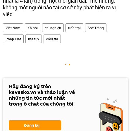
nhất là 4 lần) trong một thời gian dài. Thế nhưng,
không một người nào tại cơ sở này phát hiện ra vụ
việc.
Việt Nam
Xã hội
cai nghiện
trốn trại
Sóc Trăng
Pháp luật
ma túy
điều tra
Hãy đăng ký trên
kevesko.vn và thảo luận về
những tin tức mới nhất
trong ô chat của chúng tôi
Đăng ký