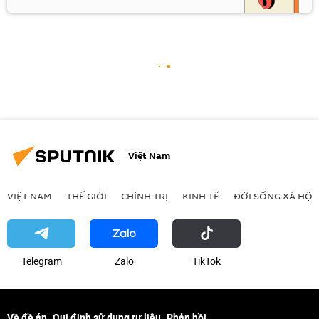
Việt Nam
VIỆT NAM
THẾ GIỚI
CHÍNH TRỊ
KINH TẾ
ĐỜI SỐNG XÃ HỘI
Telegram
Zalo
ТikТоk
Về đề án
Qui định sử dụng tư liệu
Phản hồi