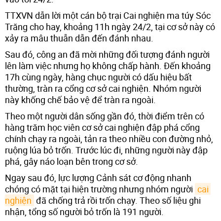
TTXVN dẫn lời một cán bộ trại Cai nghiện ma túy Sóc
Trăng cho hay, khoảng 11h ngày 24/2, tại cơ sở này có
xảy ra mâu thuẫn dẫn đến đánh nhau.
Sau đó, công an đã mời những đối tượng đánh người
lên làm việc nhưng họ không chấp hành. Đến khoảng
17h cùng ngày, hàng chục người có dấu hiệu bất
thường, tràn ra cổng cơ sở cai nghiện. Nhóm người
này khống chế bảo vệ để tràn ra ngoài.
Theo một người dân sống gần đó, thời điểm trên có
hàng trăm học viên cơ sở cai nghiện đập phá cổng
chính chạy ra ngoài, tản ra theo nhiều con đường nhỏ,
ruộng lúa bỏ trốn. Trước lúc đi, những người này đập
phá, gây náo loạn bên trong cơ sở.
Ngay sau đó, lực lượng Cảnh sát cơ động nhanh
chóng có mặt tại hiện trường nhưng nhóm người
cai 
nghiện
đã chống trả rồi trốn chạy. Theo số liệu ghi
nhận, tổng số người bỏ trốn là 191 người.