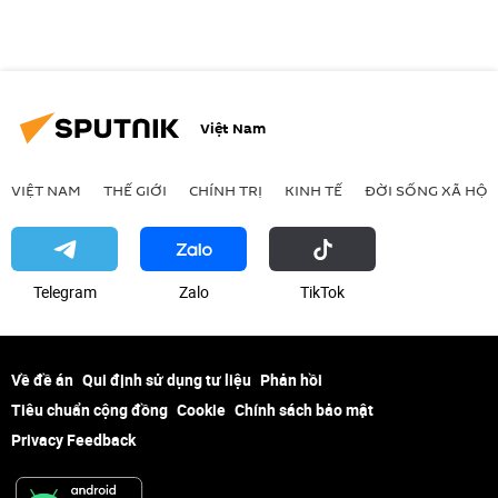
Việt Nam
VIỆT NAM
THẾ GIỚI
CHÍNH TRỊ
KINH TẾ
ĐỜI SỐNG XÃ HỘI
Telegram
Zalo
ТikТоk
Về đề án
Qui định sử dụng tư liệu
Phản hồi
Tiêu chuẩn cộng đồng
Cookie
Chính sách bảo mật
Privacy Feedback