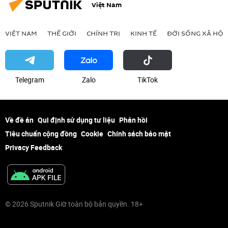
Việt Nam
VIỆT NAM
THẾ GIỚI
CHÍNH TRỊ
KINH TẾ
ĐỜI SỐNG XÃ HỘI
Telegram
Zalo
ТikТоk
Về đề án
Qui định sử dụng tư liệu
Phản hồi
Tiêu chuẩn cộng đồng
Cookie
Chính sách bảo mật
Privacy Feedback
© 2026 Sputnik Giữ toàn bộ bản quyền. 18+