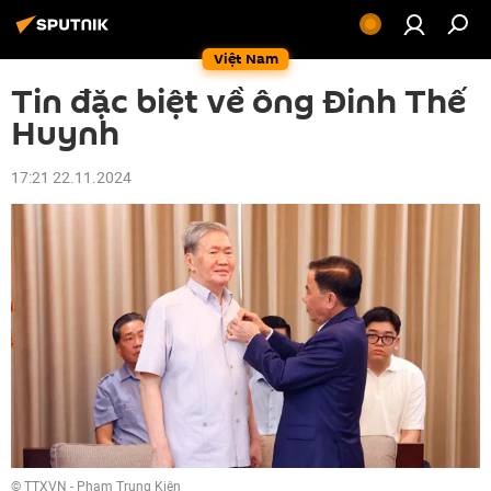
Việt Nam
Tin đặc biệt về ông Đinh Thế
Huynh
17:21 22.11.2024
© TTXVN - Phạm Trung Kiên