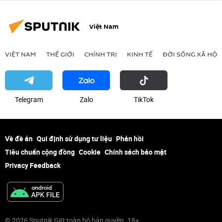
Việt Nam
VIỆT NAM
THẾ GIỚI
CHÍNH TRỊ
KINH TẾ
ĐỜI SỐNG XÃ HỘI
Telegram
Zalo
ТikТоk
Về đề án
Qui định sử dụng tư liệu
Phản hồi
Tiêu chuẩn cộng đồng
Cookie
Chính sách bảo mật
Privacy Feedback
© 2026 Sputnik Giữ toàn bộ bản quyền. 18+