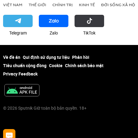
VIỆT NAM
THẾ GIỚI
CHÍNH TRỊ
KINH TẾ
ĐỜI SỐNG XÃ HỘI
Telegram
Zalo
ТikТоk
Về đề án
Qui định sử dụng tư liệu
Phản hồi
Tiêu chuẩn cộng đồng
Cookie
Chính sách bảo mật
Privacy Feedback
© 2026 Sputnik Giữ toàn bộ bản quyền. 18+