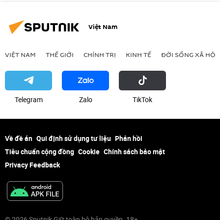
Việt Nam
VIỆT NAM
THẾ GIỚI
CHÍNH TRỊ
KINH TẾ
ĐỜI SỐNG XÃ HỘI
Telegram
Zalo
ТikТоk
Về đề án
Qui định sử dụng tư liệu
Phản hồi
Tiêu chuẩn cộng đồng
Cookie
Chính sách bảo mật
Privacy Feedback
© 2026 Sputnik Giữ toàn bộ bản quyền. 18+