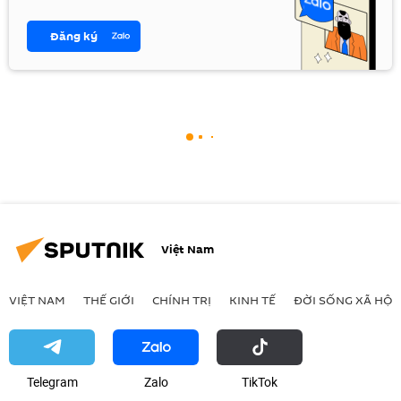
Đăng ký
Việt Nam
VIỆT NAM
THẾ GIỚI
CHÍNH TRỊ
KINH TẾ
ĐỜI SỐNG XÃ HỘI
Telegram
Zalo
ТikТоk