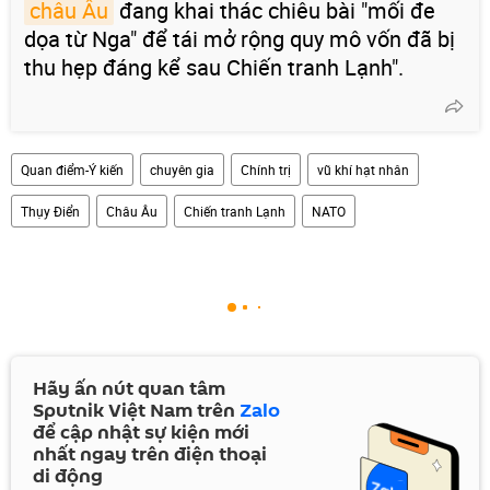
châu Âu
đang khai thác chiêu bài "mối đe
dọa từ Nga" để tái mở rộng quy mô vốn đã bị
thu hẹp đáng kể sau Chiến tranh Lạnh".
Quan điểm-Ý kiến
chuyên gia
Chính trị
vũ khí hạt nhân
Thụy Điển
Châu Âu
Chiến tranh Lạnh
NATO
Hãy ấn nút quan tâm
Sputnik Việt Nam trên
Zalo
để cập nhật sự kiện mới
nhất ngay trên điện thoại
di động