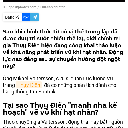
© Depositphotos.com / Curraheeshutter
Đăng ký
Sau khi chính thức từ bỏ vị thế trung lập đã
được duy trì suốt nhiều thế kỷ, giới chính trị
gia Thụy Điển hiện đang công khai thảo luận
về khả năng phát triển vũ khí hạt nhân. Động
lực nào đằng sau sự chuyển hướng đột ngột
này?
Ông Mikael Valtersson, cựu sĩ quan Lực lượng Vũ
trang
Thụy Điển
, đã có những phân tích dành cho
hãng thông tấn Sputnik.
Tại sao Thụy Điển "manh nha kế
hoạch" về vũ khí hạt nhân?
Theo chuyên gia Valtersson, động thái này bắt nguồn