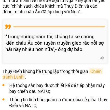
từ "nỗi ám ảnh về mối đe dọa từ Nga" - hệ quả tất yếu
của "chính sách khiêu khích mà Thụy Điển và các
đồng minh châu Âu đã áp dụng với Nga".
"Trong những năm tới, chúng ta sẽ chứng
kiến châu Âu còn tuyên truyền gieo rắc nỗi sợ
hãi này nhiều hơn nữa",- ông dự báo.
Thụy Điển không hề trung lập trong thời gian
Chiến 
tranh Lạnh
:
Hệ thống sân bay được thiết kế để tiếp nhận máy
bay chiến đấu NATO;
Thông tin tình báo quân sự được chia sẻ giữa Thụy
Điển và NATO;