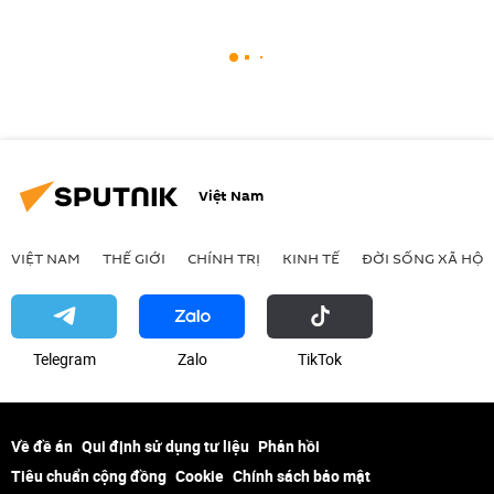
Việt Nam
VIỆT NAM
THẾ GIỚI
CHÍNH TRỊ
KINH TẾ
ĐỜI SỐNG XÃ HỘI
Telegram
Zalo
ТikТоk
Về đề án
Qui định sử dụng tư liệu
Phản hồi
Tiêu chuẩn cộng đồng
Cookie
Chính sách bảo mật