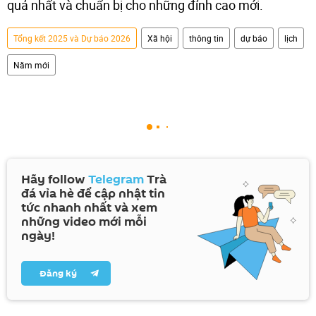
quả nhất và chuẩn bị cho những đỉnh cao mới.
Tổng kết 2025 và Dự báo 2026
Xã hội
thông tin
dự báo
lịch
Năm mới
Hãy follow
Telegram
Trà
đá vỉa hè để cập nhật tin
tức nhanh nhất và xem
những video mới mỗi
ngày!
Đăng ký