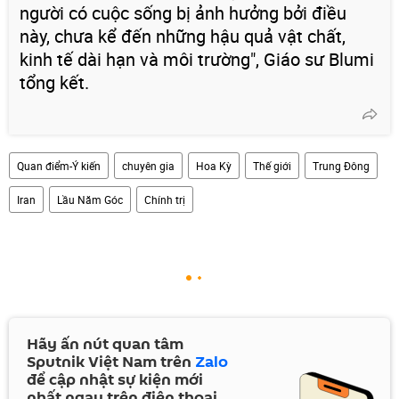
người có cuộc sống bị ảnh hưởng bởi điều
này, chưa kể đến những hậu quả vật chất,
kinh tế dài hạn và môi trường", Giáo sư Blumi
tổng kết.
Quan điểm-Ý kiến
chuyên gia
Hoa Kỳ
Thế giới
Trung Đông
Iran
Lầu Năm Góc
Chính trị
Hãy ấn nút quan tâm
Sputnik Việt Nam trên
Zalo
để cập nhật sự kiện mới
nhất ngay trên điện thoại