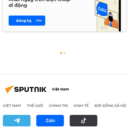
di động
Đăng ký
Việt Nam
VIỆT NAM
THẾ GIỚI
CHÍNH TRỊ
KINH TẾ
ĐỜI SỐNG XÃ HỘI