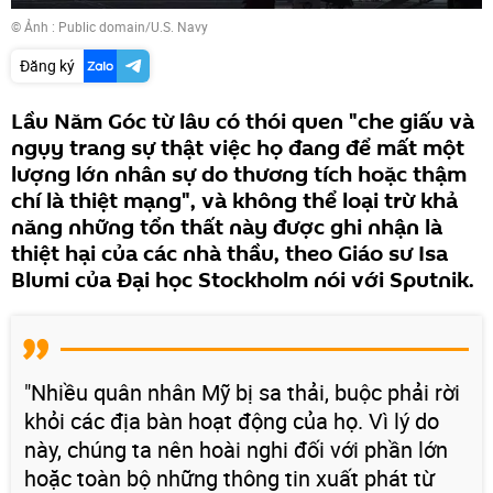
© Ảnh :
Public domain/U.S. Navy
Đăng ký
Lầu Năm Góc từ lâu có thói quen "che giấu và
ngụy trang sự thật việc họ đang để mất một
lượng lớn nhân sự do thương tích hoặc thậm
chí là thiệt mạng", và không thể loại trừ khả
năng những tổn thất này được ghi nhận là
thiệt hại của các nhà thầu, theo Giáo sư Isa
Blumi của Đại học Stockholm nói với Sputnik.
"Nhiều quân nhân Mỹ bị sa thải, buộc phải rời
khỏi các địa bàn hoạt động của họ. Vì lý do
này, chúng ta nên hoài nghi đối với phần lớn
hoặc toàn bộ những thông tin xuất phát từ