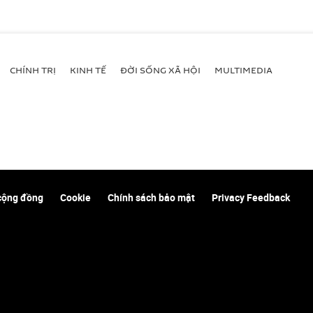
CHÍNH TRỊ
KINH TẾ
ĐỜI SỐNG XÃ HỘI
MULTIMEDIA
cộng đồng
Cookie
Chính sách bảo mật
Privacy Feedback