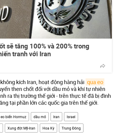
đốt sẽ tăng 100% và 200% trong
iến tranh với Iran
 không kích Iran, hoạt động hàng hải
qua eo 
uyển then chốt đối với dầu mỏ và khí tự nhiên
h ra thị trường thế giới - trên thực tế đã bị đình
tăng tại phần lớn các quốc gia trên thế giới.
eo biển Hormuz
dầu mỏ
Iran
Israel
n
Xung đột Mỹ-Iran
Hoa Kỳ
Trung Đông