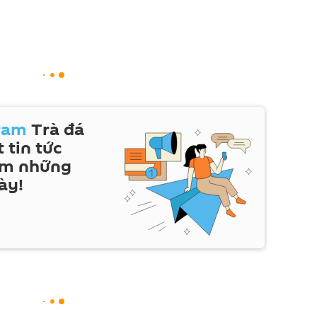
ram
Trà đá
 tin tức
em những
ày!