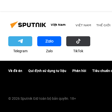
Việt Nam
VIỆT NAM
THẾ GIỚI
Telegram
Zalo
ТikТоk
Về đề án
Qui định sử dụng tư liệu
Phản hồi
Tiêu chuẩn 
© 2026 Sputnik Giữ toàn bộ bản quyền. 18+