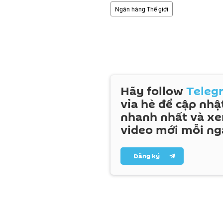
Ngân hàng Thế giới
Hãy follow
Teleg
vỉa hè để cập nhật
nhanh nhất và x
video mới mỗi ng
Đăng ký