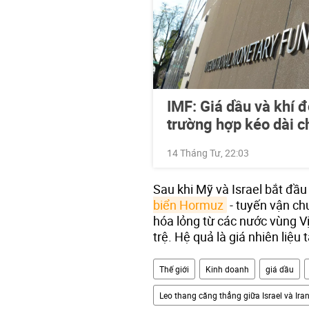
IMF: Giá dầu và khí 
trường hợp kéo dài ch
14 Tháng Tư, 22:03
Sau khi Mỹ và Israel bắt đầu
biển Hormuz
- tuyến vận ch
hóa lỏng từ các nước vùng Vịn
trệ. Hệ quả là giá nhiên liệu 
Thế giới
Kinh doanh
giá dầu
Leo thang căng thẳng giữa Israel và Ira