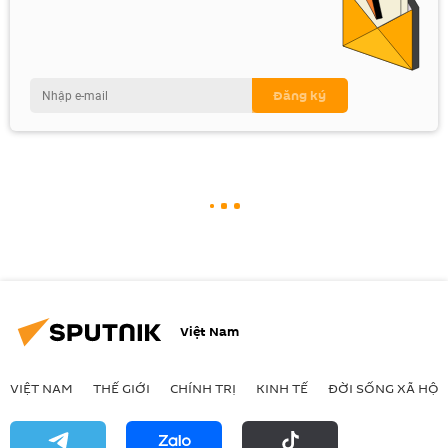
Việt Nam
VIỆT NAM
THẾ GIỚI
CHÍNH TRỊ
KINH TẾ
ĐỜI SỐNG XÃ HỘI