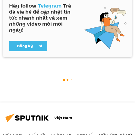
Hãy follow
Telegram
Trà
đá vỉa hè để cập nhật tin
tức nhanh nhất và xem
những video mới mỗi
ngày!
Đăng ký
Việt Nam
VIỆT NAM
THẾ GIỚI
CHÍNH TRỊ
KINH TẾ
ĐỜI SỐNG XÃ HỘI