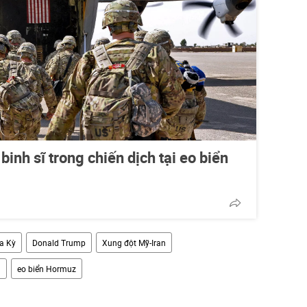
binh sĩ trong chiến dịch tại eo biển
a Kỳ
Donald Trump
Xung đột Mỹ-Iran
n
eo biển Hormuz