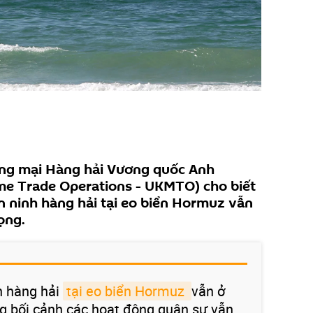
ng mại Hàng hải Vương quốc Anh
me Trade Operations - UKMTO) cho biết
n ninh hàng hải tại eo biển Hormuz vẫn
ọng.
h hàng hải
tại eo biển Hormuz 
vẫn ở
g bối cảnh các hoạt động quân sự vẫn