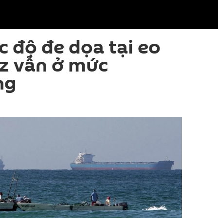
 độ đe dọa tại eo
z vẫn ở mức
ng