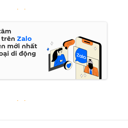
 tâm
 trên
Zalo
ện mới nhất
oại di động