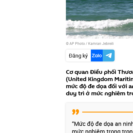
© AP Photo / Kamran Jebreili
Đăng ký
Cơ quan Điều phối Thươ
(United Kingdom Mariti
mức độ đe dọa đối với a
duy trì ở mức nghiêm tr
“Mức độ đe dọa an nin
mức nghiêm trọng tron