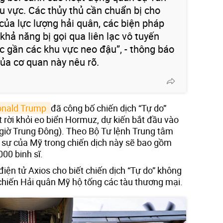
u vực. Các thủy thủ cần chuẩn bị cho
 của lực lượng hải quân, các biện pháp
 khả năng bị gọi qua liên lạc vô tuyến
ắc gần các khu vực neo đậu”, - thông báo
của cơ quan này nêu rõ.
onald Trump 
đã công bố chiến dịch “Tự do”
 rời khỏi eo biển Hormuz, dự kiến bắt đầu vào
 giờ Trung Đông). Theo Bộ Tư lệnh Trung tâm
sự của Mỹ trong chiến dịch này sẽ bao gồm
000 binh sĩ.
điện tử Axios cho biết chiến dịch “Tự do” không
 chiến Hải quân Mỹ hộ tống các tàu thương mại.