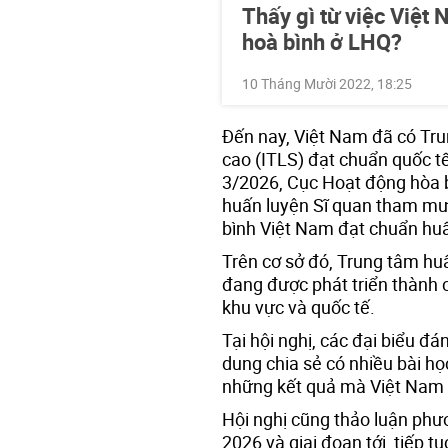
Thấy gì từ việc Việt 
hoà bình ở LHQ?
10 Tháng Mười 2022, 18:25
Đến nay, Việt Nam đã có Tr
cao (ITLS) đạt chuẩn quốc tế
3/2026, Cục Hoạt động hòa 
huấn luyện Sĩ quan tham mư
bình Việt Nam đạt chuẩn huấn
Trên cơ sở đó, Trung tâm hu
đang được phát triển thành c
khu vực và quốc tế.
Tại hội nghị, các đại biểu đ
dung chia sẻ có nhiều bài họ
những kết quả mà Việt Nam đ
Hội nghị cũng thảo luận ph
2026 và giai đoạn tới, tiếp t