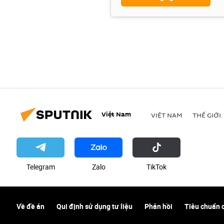
Việt Nam
VIỆT NAM
THẾ GIỚI
Telegram
Zalo
ТikТоk
Về đề án
Qui định sử dụng tư liệu
Phản hồi
Tiêu chuẩn 