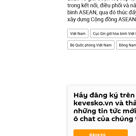
trong kết nối, điều phối và 
bình ASEAN, qua đó thúc đẩy
xây dựng Cộng đồng ASEAN
Việt Nam
Cục Gìn giữ hòa bình Việ
Bộ Quốc phòng Việt Nam
Đông Nam
Hãy đăng ký trên
kevesko.vn và th
những tin tức mới
ô chat của chúng 
Đăng ký