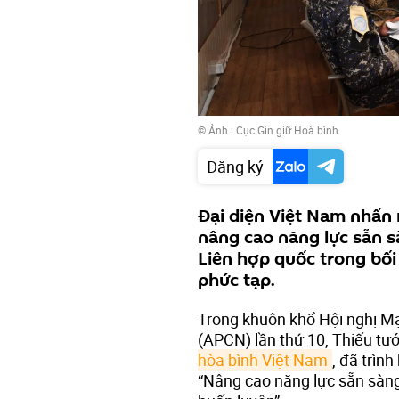
© Ảnh : Cục Gìn giữ Hoà bình
Đăng ký
Đại diện Việt Nam nhấn 
nâng cao năng lực sẵn sà
Liên hợp quốc trong bối
phức tạp.
Trong khuôn khổ Hội nghị M
(APCN) lần thứ 10, Thiếu t
hòa bình Việt Nam
, đã trìn
“Nâng cao năng lực sẵn sàng