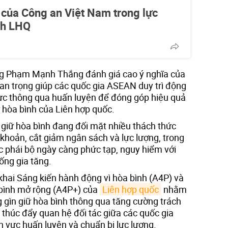
 của Công an Việt Nam trong lực
nh LHQ
ng Phạm Mạnh Thắng đánh giá cao ý nghĩa của
quan trọng giúp các quốc gia ASEAN duy trì động
lực thông qua huấn luyện để đóng góp hiệu quả
 hòa bình của Liên hợp quốc.
 giữ hòa bình đang đối mặt nhiều thách thức
hoản, cắt giảm ngân sách và lực lượng, trong
ác phái bộ ngày càng phức tạp, nguy hiểm với
ống gia tăng.
 khai Sáng kiến hành động vì hòa bình (A4P) và
 bình mở rộng (A4P+) của
Liên hợp quốc
nhằm
 gìn giữ hòa bình thông qua tăng cường trách
 thúc đẩy quan hệ đối tác giữa các quốc gia
nh vực huấn luyện và chuẩn bị lực lượng.