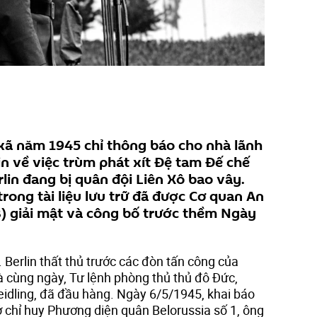
xã năm 1945 chỉ thông báo cho nhà lãnh
in về việc trùm phát xít Đệ tam Đế chế
erlin đang bị quân đội Liên Xô bao vây.
rong tài liệu lưu trữ đã được Cơ quan An
) giải mật và công bố trước thềm Ngày
. Berlin thất thủ trước các đòn tấn công của
 cùng ngày, Tư lệnh phòng thủ thủ đô Đức,
idling, đã đầu hàng. Ngày 6/5/1945, khai báo
ở chỉ huy Phương diện quân Belorussia số 1, ông