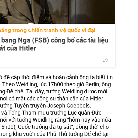
ắng trong Chiến tranh Vệ quốc vĩ đại
 bang Nga (FSB) công bố các tài liệu
át của Hitler
ó đề cập thời điểm và hoàn cảnh ông ta biết tin
. Theo Weidling, lúc 17h00 theo giờ Berlin, ông
ớng Đế chế. Tại đây, tướng Weidling được mời
nơi có mặt các cộng sự thân cận của Hitler
rưởng Tuyên truyền Joseph Goebbels,
n và Tổng Tham mưu trưởng Lục quân Đức
nói với tướng Weidling rằng “hôm nay vào nửa
5h00), Quốc trưởng đã tự sát”, đồng thời cho
êu trong khu vườn của Phủ Thủ tướng Đế chế tại