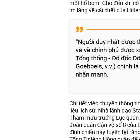
một hố bom. Cho đến khi có c
im lặng về cái chết của Hitler
“Người duy nhất được t
và về chính phủ được x
Tổng thống - Đô đốc Dön
Goebbels, v.v.) chính l
nhấn mạnh.
Chi tiết việc chuyển thông t
liệu lịch sử. Nhà lãnh đạo Sta
Tham mưu trưởng Lục quân Đ
đoàn quân Cận vệ số 8 của L
đình chiến này tuyên bố rằng 
Tổng Tư lệnh Hồng quân để 