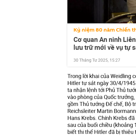
Kỷ niệm 80 năm Chiến th
Cơ quan An ninh Liên
lưu trữ mới về vụ tự s
30 Tháng Tư 2025, 15:27
Trong lời khai của Weidling c
Hitler tự sát ngày 30/4/1945
ta nhận lệnh tới Phủ Thủ tư
vào phòng của Quốc trưởng, 
gồm Thủ tướng Đế chế, Bộ t
Reichsleiter Martin Borman
Hans Krebs. Chính Krebs đã 
sau của buổi chiều (khoảng 1
biết thi thể Hitler đã bị thi