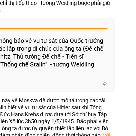
hỉ thị tiếp theo - tướng Weidling buộc phải giữ
.
hông báo về vụ tự sát của Quốc trưởng
ác lập trong di chúc của ông ta (Đế chế
itz, Thủ tướng Đế chế - Tiến sĩ
à Thống chế Stalin”, - tướng Weidling
in này về Moskva đã được mô tả trong các tài
lin biết về vụ tự sát của Hitler sau khi Tổng
ức Hans Krebs được đưa tới Sở chỉ huy Tập
iên Xô lúc 3h50 ngày 1/5/1945. Đặc phái viên
ông ta được ủy quyền thiết lập liên lạc với Bộ
đàm phán đình chiến, đồng thời thông báo
 với 