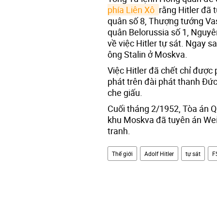
phía Liên Xô 
rằng Hitler đã 
quân số 8, Thượng tướng Vas
quân Belorussia số 1, Nguyê
về việc Hitler tự sát. Ngay 
ông Stalin ở Moskva.
Việc Hitler đã chết chỉ được 
phát trên đài phát thanh Đức 
che giấu.
Cuối tháng 2/1952, Tòa án Q
khu Moskva đã tuyên án Weid
tranh.
Thế giới
Adolf Hitler
tự sát
F