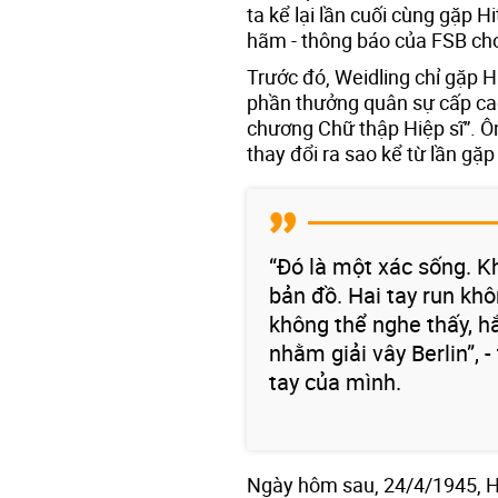
ta kể lại lần cuối cùng gặp H
hãm - thông báo của FSB cho
Trước đó, Weidling chỉ gặp H
phần thưởng quân sự cấp cao
chương Chữ thập Hiệp sĩ”. Ô
thay đổi ra sao kể từ lần gặp
“Đó là một xác sống. K
bản đồ. Hai tay run kh
không thể nghe thấy, hắ
nhằm giải vây Berlin”, -
tay của mình.
Ngày hôm sau, 24/4/1945, Hi