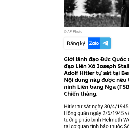
© AP Photo
Đăng ký
Giới lãnh đạo Đức Quốc 
đạo Liên Xô Joseph Stal
Adolf Hitler tự sát tại B
Nội dung này được nêu t
ninh Liên bang Nga (FSB
Chiến thắng.
Hitler tự sát ngày 30/4/1945
Hồng quân ngày 2/5/1945 và
tướng pháo binh Helmuth We
tại cơ quan tình báo thuộc S