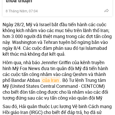
thỏa thuận
8 Tháng Năm, 07:04
Ngày 28/2, Mỹ và Israel bắt đầu tiến hành các cuộc
không kích nhằm vào các mục tiêu trên lãnh thổ Iran;
hơn 3.000 người đã thiệt mạng trong các đợt tấn công
này. Washington và Tehran tuyên bố ngừng bắn vào
ngày 8/4. Các cuộc đàm phán sau đó tại Islamabad
kết thúc mà không đạt kết quả.
Hôm qua, nhà báo Jennifer Griffin của kênh truyền
hình Mỹ Fox News đưa tin quân đội Mỹ đã tiến hành
các cuộc tấn công nhằm vào cảng Qeshm và thành
phố Bandar Abbas
của Iran
. Bộ Tư lệnh Trung tâm
Mỹ (United States Central Command - CENTCOM)
cho biết đòn tấn công được cho là nhắm vào các đối
tượng đứng sau các vụ tấn công vào quân đội Mỹ
Sau đó, Hải quân thuộc Lực lượng Vệ binh Cách mạng
Hồi giáo Iran (IRGC) cho biết để đáp trả, họ đã sử