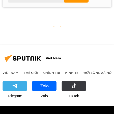
Việt Nam
VIỆT NAM
THẾ GIỚI
CHÍNH TRỊ
KINH TẾ
ĐỜI SỐNG XÃ HỘI
Telegram
Zalo
ТikТоk