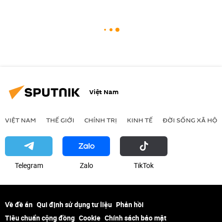
Việt Nam
VIỆT NAM
THẾ GIỚI
CHÍNH TRỊ
KINH TẾ
ĐỜI SỐNG XÃ HỘI
Telegram
Zalo
ТikТоk
Về đề án
Qui định sử dụng tư liệu
Phản hồi
Tiêu chuẩn cộng đồng
Cookie
Chính sách bảo mật