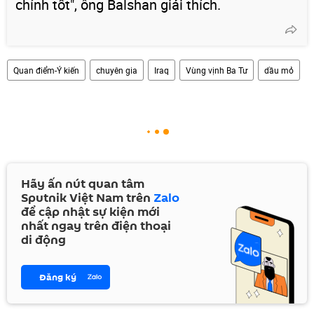
chính tốt", ông Balshan giải thích.
Quan điểm-Ý kiến
chuyên gia
Iraq
Vùng vịnh Ba Tư
dầu mỏ
Hãy ấn nút quan tâm
Sputnik Việt Nam trên
Zalo
để cập nhật sự kiện mới
nhất ngay trên điện thoại
di động
Đăng ký