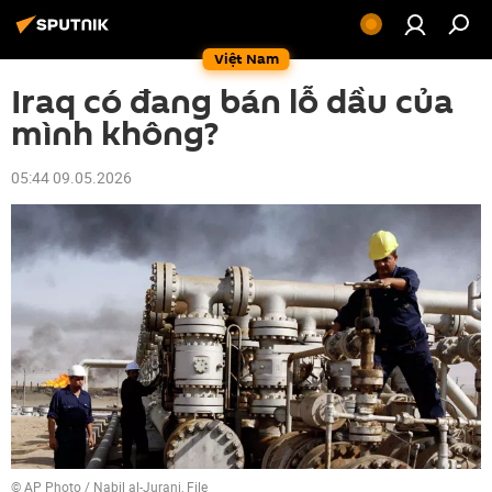
Việt Nam
Iraq có đang bán lỗ dầu của
mình không?
05:44 09.05.2026
© AP Photo / Nabil al-Jurani, File