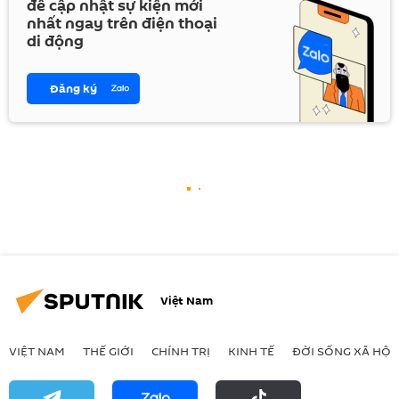
để cập nhật sự kiện mới
nhất ngay trên điện thoại
di động
Đăng ký
Việt Nam
VIỆT NAM
THẾ GIỚI
CHÍNH TRỊ
KINH TẾ
ĐỜI SỐNG XÃ HỘI