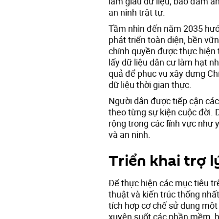
làm giàu dữ liệu; bảo đảm an
an ninh trật tự.
Tầm nhìn đến năm 2035 hướn
phát triển toàn diện, bền vữ
chính quyền được thực hiện t
lấy dữ liệu dân cư làm hạt nh
quả để phục vụ xây dựng Chí
dữ liệu thời gian thực.
Người dân được tiếp cận các 
theo từng sự kiện cuộc đời.
rộng trong các lĩnh vực như y
và an ninh.
Triển khai trợ 
Để thực hiện các mục tiêu tr
thuật và kiến trúc thống nhấ
tích hợp cơ chế sử dụng một
xuyên suốt các phần mềm, h