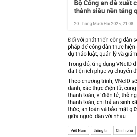
Bộ Công an đề xuất 
thành siêu nền tảng 
20 Tháng Mười Hai 2025, 21:08
Đối với phát triển công dân s
pháp để công dân thực hiện 
dự thảo luật, quản lý và giám
Trong đó, ứng dụng VNeID đư
đa tiện ích phục vụ chuyển đ
Theo chương trình, VNeID sẽ 
danh, xác thực điện tử; cung 
thanh toán, ví điện tử, thẻ n
thanh toán, chi trả an sinh x
thức, an toàn và bảo mật gi
giữa người dân với nhau.
Việt Nam
thông tin
Chính phủ