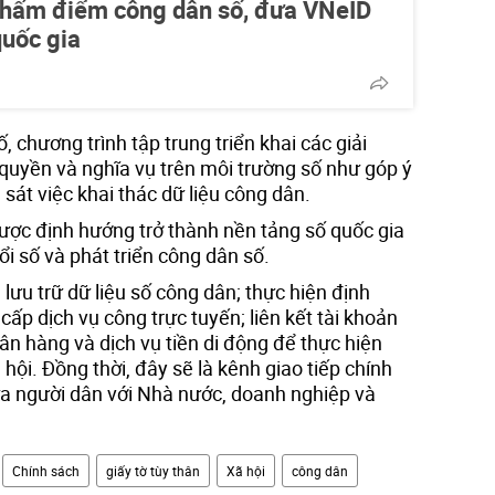
chấm điểm công dân số, đưa VNeID
quốc gia
ố, chương trình tập trung triển khai các giải
quyền và nghĩa vụ trên môi trường số như góp ý
 sát việc khai thác dữ liệu công dân.
ợc định hướng trở thành nền tảng số quốc gia
ổi số và phát triển công dân số.
lưu trữ dữ liệu số công dân; thực hiện định
cấp dịch vụ công trực tuyến; liên kết tài khoản
gân hàng và dịch vụ tiền di động để thực hiện
ã hội. Đồng thời, đây sẽ là kênh giao tiếp chính
ữa người dân với Nhà nước, doanh nghiệp và
Chính sách
giấy tờ tùy thân
Xã hội
công dân