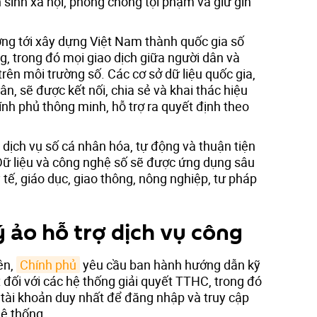
 sinh xã hội, phòng chống tội phạm và giữ gìn
g tới xây dựng Việt Nam thành quốc gia số
ng, trong đó mọi giao dịch giữa người dân và
rên môi trường số. Các cơ sở dữ liệu quốc gia,
ân, sẽ được kết nối, chia sẻ và khai thác hiệu
nh phủ thông minh, hỗ trợ ra quyết định theo
dịch vụ số cá nhân hóa, tự động và thuận tiện
 Dữ liệu và công nghệ số sẽ được ứng dụng sâu
 tế, giáo dục, giao thông, nông nghiệp, tư pháp
lý ảo hỗ trợ dịch vụ công
ên,
Chính phủ
yêu cầu ban hành hướng dẫn kỹ
t đối với các hệ thống giải quyết TTHC, trong đó
 tài khoản duy nhất để đăng nhập và truy cập
ệ thống.