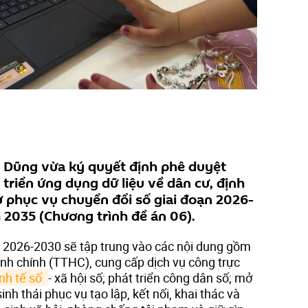
 Dũng vừa ký quyết định phê duyệt
triển ứng dụng dữ liệu về dân cư, định
ử phục vụ chuyển đổi số giai đoạn 2026-
2035 (Chương trình đề án 06).
n 2026-2030 sẽ tập trung vào các nội dung gồm
ành chính (TTHC), cung cấp dịch vụ công trực
nh tế số 
- xã hội số; phát triển công dân số; mở
inh thái phục vụ tạo lập, kết nối, khai thác và