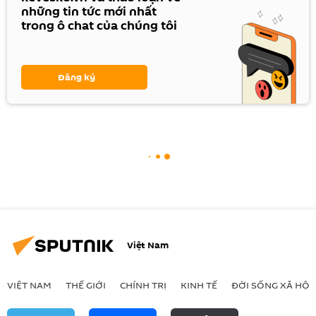
những tin tức mới nhất
trong ô chat của chúng tôi
Đăng ký
Việt Nam
VIỆT NAM
THẾ GIỚI
CHÍNH TRỊ
KINH TẾ
ĐỜI SỐNG XÃ HỘI