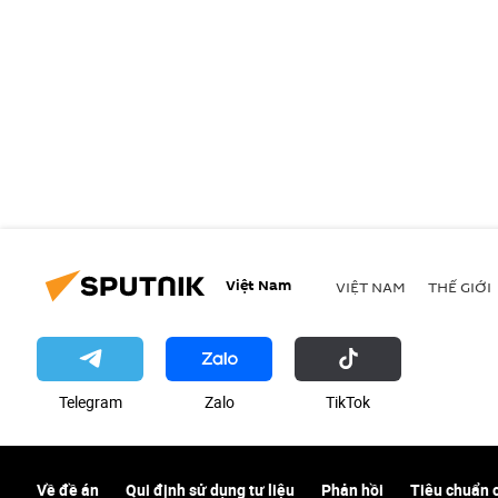
Việt Nam
VIỆT NAM
THẾ GIỚI
Telegram
Zalo
ТikТоk
Về đề án
Qui định sử dụng tư liệu
Phản hồi
Tiêu chuẩn 