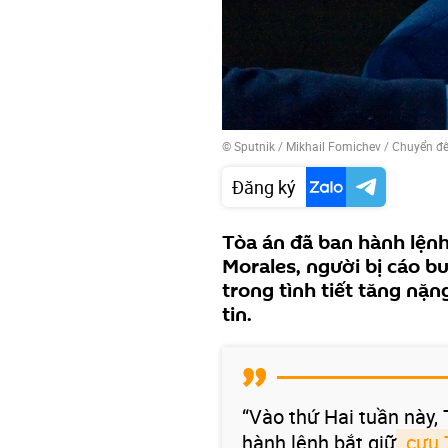
© Sputnik / Mikhail Fomichev
/
Chuyển đế
Đăng ký
Tòa án đã ban hành lệnh
Morales, người bị cáo b
trong tình tiết tăng nặn
tin.
“Vào thứ Hai tuần này, 
hành lệnh bắt giữ
 cựu