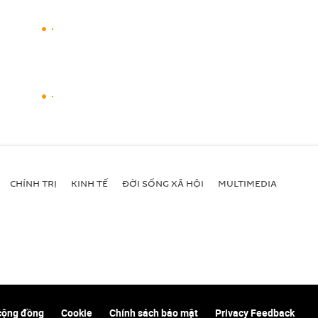
CHÍNH TRỊ
KINH TẾ
ĐỜI SỐNG XÃ HỘI
MULTIMEDIA
cộng đồng
Cookie
Chính sách bảo mật
Privacy Feedback