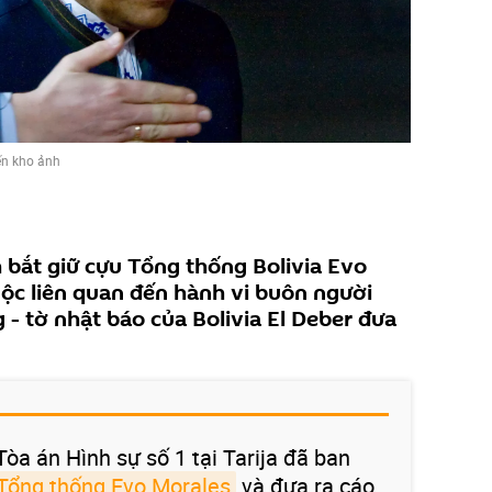
n kho ảnh
 bắt giữ cựu Tổng thống Bolivia Evo
uộc liên quan đến hành vi buôn người
g - tờ nhật báo của Bolivia El Deber đưa
Tòa án Hình sự số 1 tại Tarija đã ban
 Tổng thống Evo Morales
và đưa ra cáo