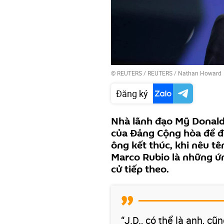
©
REUTERS
/ REUTERS / Nathan Howard
Đăng ký
Nhà lãnh đạo Mỹ Donald
của Đảng Cộng hòa để đ
ông kết thúc, khi nêu t
Marco Rubio là những ứn
cử tiếp theo.
“J.D., có thể là anh, cũ