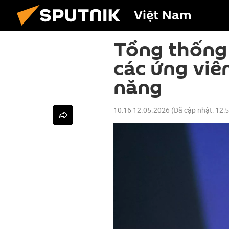
Việt Nam
Tổng thống
các ứng viê
năng
10:16 12.05.2026
(Đã cập nhật:
12: