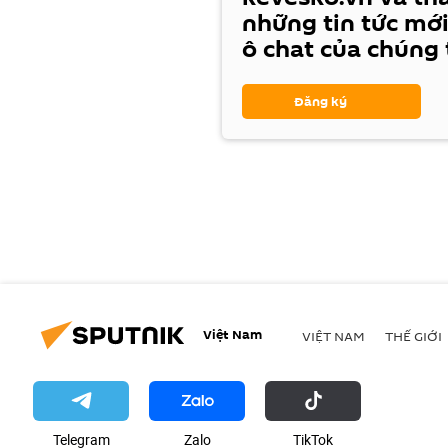
những tin tức mới
ô chat của chúng 
Đăng ký
Việt Nam
VIỆT NAM
THẾ GIỚI
Telegram
Zalo
ТikТоk