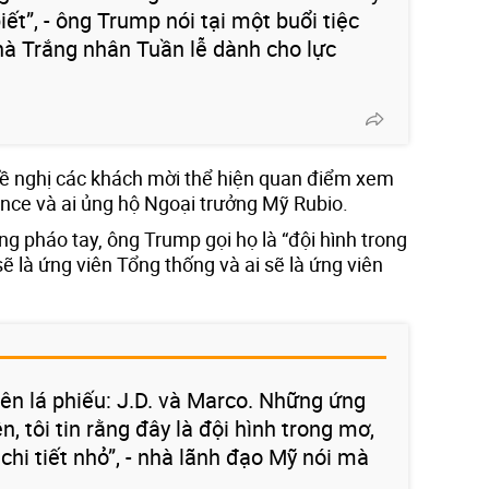
iết”, - ông Trump nói tại một buổi tiệc
à Trắng nhân Tuần lễ dành cho lực
ề nghị các khách mời thể hiện quan điểm xem
nce và ai ủng hộ Ngoại trưởng Mỹ Rubio.
ng pháo tay, ông Trump gọi họ là “đội hình trong
ẽ là ứng viên Tổng thống và ai sẽ là ứng viên
rên lá phiếu: J.D. và Marco. Những ứng
, tôi tin rằng đây là đội hình trong mơ,
hi tiết nhỏ”, - nhà lãnh đạo Mỹ nói mà