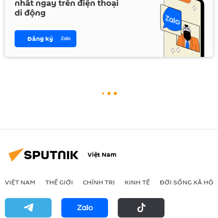
nhất ngay trên điện thoại
di động
Đăng ký
Việt Nam
VIỆT NAM
THẾ GIỚI
CHÍNH TRỊ
KINH TẾ
ĐỜI SỐNG XÃ HỘI