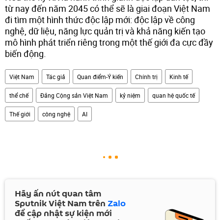
từ nay đến năm 2045 có thể sẽ là giai đoạn Việt Nam
đi tìm một hình thức độc lập mới: độc lập về công
nghệ, dữ liệu, năng lực quản trị và khả năng kiến tạo
mô hình phát triển riêng trong một thế giới đa cực đầy
biến động.
Việt Nam
Tác giả
Quan điểm-Ý kiến
Chính trị
Kinh tế
thể chế
Đảng Cộng sản Việt Nam
kỷ niệm
quan hệ quốc tế
Thế giới
công nghệ
AI
Hãy ấn nút quan tâm
Sputnik Việt Nam trên
Zalo
để cập nhật sự kiện mới