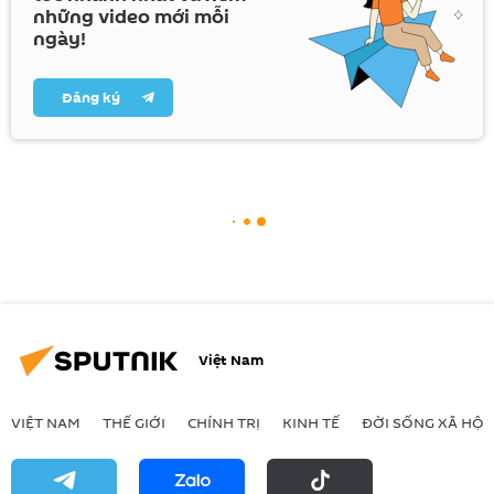
những video mới mỗi
ngày!
Đăng ký
Việt Nam
VIỆT NAM
THẾ GIỚI
CHÍNH TRỊ
KINH TẾ
ĐỜI SỐNG XÃ HỘI