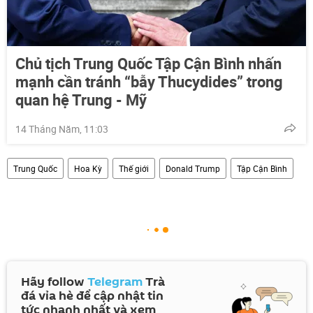
Chủ tịch Trung Quốc Tập Cận Bình nhấn
mạnh cần tránh “bẫy Thucydides” trong
quan hệ Trung - Mỹ
14 Tháng Năm, 11:03
Trung Quốc
Hoa Kỳ
Thế giới
Donald Trump
Tập Cận Bình
Hãy follow
Telegram
Trà
đá vỉa hè để cập nhật tin
tức nhanh nhất và xem