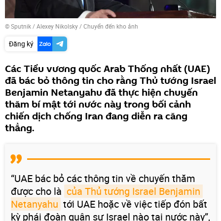
© Sputnik / Alexey Nikolsky
/
Chuyển đến kho ảnh
Đăng ký
Các Tiểu vương quốc Arab Thống nhất (UAE)
đã bác bỏ thông tin cho rằng Thủ tướng Israel
Benjamin Netanyahu đã thực hiện chuyến
thăm bí mật tới nước này trong bối cảnh
chiến dịch chống Iran đang diễn ra căng
thẳng.
“UAE bác bỏ các thông tin về chuyến thăm
được cho là
của Thủ tướng Israel Benjamin 
Netanyahu
tới UAE hoặc về việc tiếp đón bất
kỳ phái đoàn quân sự Israel nào tại nước này”,