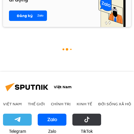
Đăng ký
Việt Nam
VIỆT NAM
THẾ GIỚI
CHÍNH TRỊ
KINH TẾ
ĐỜI SỐNG XÃ HỘI
Telegram
Zalo
ТikТоk