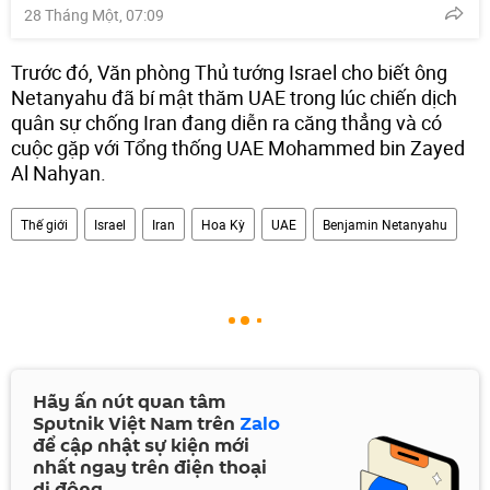
28 Tháng Một, 07:09
Trước đó, Văn phòng Thủ tướng Israel cho biết ông
Netanyahu đã bí mật thăm UAE trong lúc chiến dịch
quân sự chống Iran đang diễn ra căng thẳng và có
cuộc gặp với Tổng thống UAE Mohammed bin Zayed
Al Nahyan.
Thế giới
Israel
Iran
Hoa Kỳ
UAE
Benjamin Netanyahu
Hãy ấn nút quan tâm
Sputnik Việt Nam trên
Zalo
để cập nhật sự kiện mới
nhất ngay trên điện thoại
di động