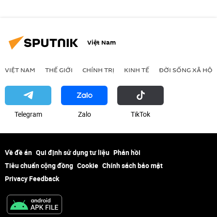
Việt Nam
VIỆT NAM
THẾ GIỚI
CHÍNH TRỊ
KINH TẾ
ĐỜI SỐNG XÃ HỘI
Telegram
Zalo
ТikТоk
Về đề án
Qui định sử dụng tư liệu
Phản hồi
Tiêu chuẩn cộng đồng
Cookie
Chính sách bảo mật
Privacy Feedback