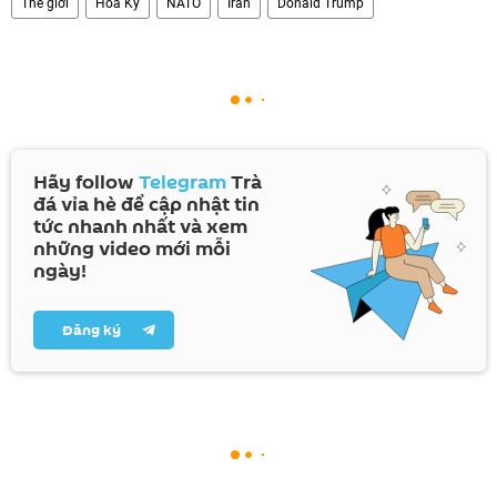
Thế giới
Hoa Kỳ
NATO
Iran
Donald Trump
Hãy follow
Telegram
Trà
đá vỉa hè để cập nhật tin
tức nhanh nhất và xem
những video mới mỗi
ngày!
Đăng ký