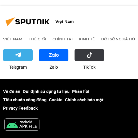
Việt Nam
VIỆT NAM
THẾ GIỚI
CHÍNH TRỊ
KINH TẾ
ĐỜI SỐNG XÃ HỘI
Telegram
Zalo
ТikТоk
Về đề án
Qui định sử dụng tư liệu
Phản hồi
Tiêu chuẩn cộng đồng
Cookie
Chính sách bảo mật
Privacy Feedback