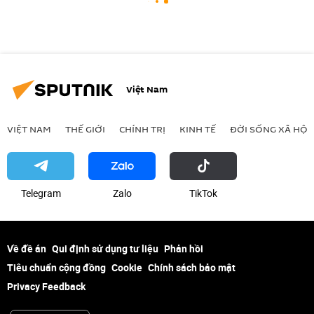
Việt Nam
VIỆT NAM
THẾ GIỚI
CHÍNH TRỊ
KINH TẾ
ĐỜI SỐNG XÃ HỘI
Telegram
Zalo
ТikТоk
Về đề án
Qui định sử dụng tư liệu
Phản hồi
Tiêu chuẩn cộng đồng
Cookie
Chính sách bảo mật
Privacy Feedback