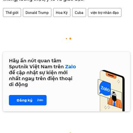
Thế giới
Donald Trump
Hoa Kỳ
Cuba
viện trợ nhân đạo
Hãy ấn nút quan tâm
Sputnik Việt Nam trên
Zalo
để cập nhật sự kiện mới
nhất ngay trên điện thoại
di động
Đăng ký