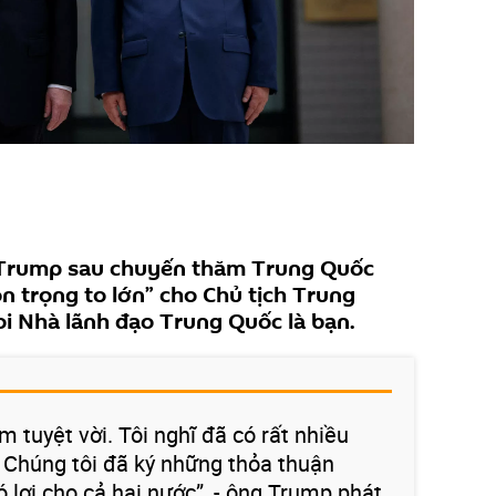
Trump sau chuyến thăm Trung Quốc
ôn trọng to lớn” cho Chủ tịch Trung
i Nhà lãnh đạo Trung Quốc là bạn.
 tuyệt vời. Tôi nghĩ đã có rất nhiều
. Chúng tôi đã ký những thỏa thuận
ó lợi cho cả hai nước”, - ông Trump phát