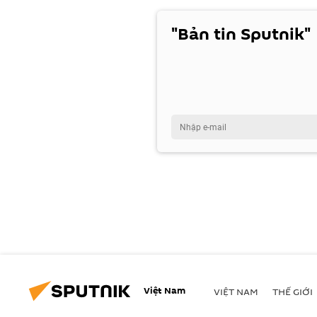
"Bản tin Sputnik"
Việt Nam
VIỆT NAM
THẾ GIỚI