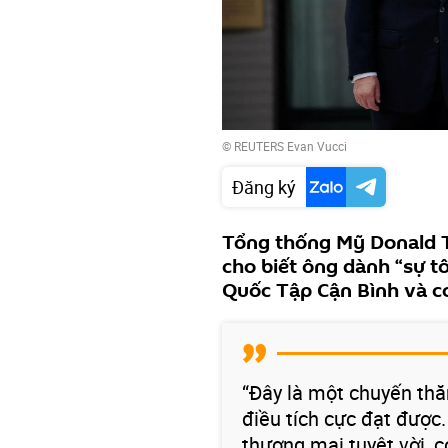
© REUTERS Evan Vucci
Đăng ký
Tổng thống Mỹ Donald 
cho biết ông dành “sự t
Quốc Tập Cận Bình và co
“Đây là một chuyến thăm
điều tích cực đạt được
thương mại tuyệt vời, c