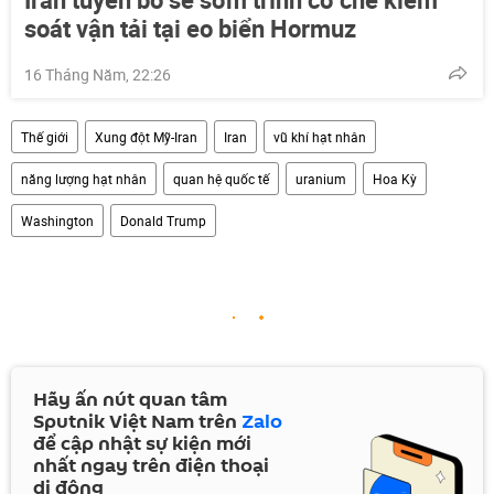
soát vận tải tại eo biển Hormuz
16 Tháng Năm, 22:26
Thế giới
Xung đột Mỹ-Iran
Iran
vũ khí hạt nhân
năng lượng hạt nhân
quan hệ quốc tế
uranium
Hoa Kỳ
Washington
Donald Trump
Hãy ấn nút quan tâm
Sputnik Việt Nam trên
Zalo
để cập nhật sự kiện mới
nhất ngay trên điện thoại
di động