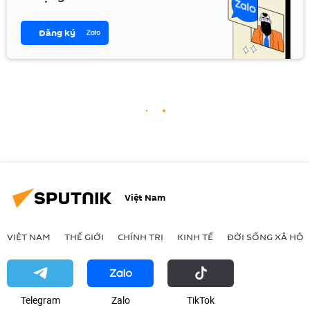
Đăng ký
Việt Nam
VIỆT NAM
THẾ GIỚI
CHÍNH TRỊ
KINH TẾ
ĐỜI SỐNG XÃ HỘI
Telegram
Zalo
ТikТоk